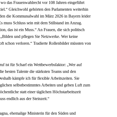
, wo das Frauenwahlrecht vor 108 Jahren eingeführt
ziel.“ Gleichwohl gehörten den Parlamenten weiterhin
, den die Kommunalwahl im März 2026 in Bayern leider
 „Es muss Schluss sein mit dem Stillstand im Anzug.
tion, das ist ein Muss.“ An Frauen, die sich politisch
: „Bilden und pflegen Sie Netzwerke. Wer keine
oft schon verloren.“ Tradierte Rollenbilder müssten von
uf ist für Scharf ein Wettbewerbsfaktor: „Wer auf
die besten Talente die stärksten Teams und den
halb kämpfe ich für flexible Arbeitszeiten. Sie
öglichen selbstbestimmtes Arbeiten und geben Luft zum
öchentliche statt einer täglichen Höchstarbeitszeit
uss endlich aus der Steinzeit.“
fagna, ehemalige Ministerin für den Süden und