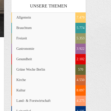
UNSERE THEMEN
Allgemein
7.479
Brauchtum
5.774
Freizeit
5.353
Gastronomie
3.922
Gesundheit
2.102
Grüne Woche Berlin
570
Kirche
4.550
Kultur
8.097
Land- & Forstwirtschaft
4.275