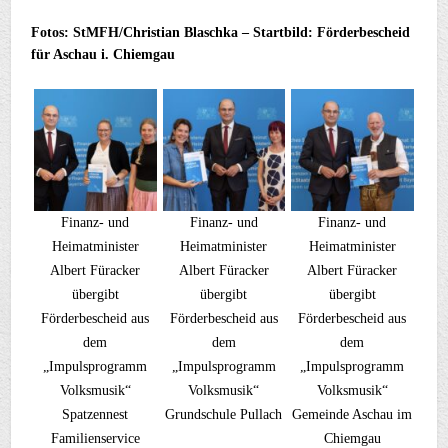
Fotos: StMFH/Christian Blaschka – Startbild: Förderbescheid
für Aschau i. Chiemgau
Finanz- und
Finanz- und
Finanz- und
Heimatminister
Heimatminister
Heimatminister
Albert Füracker
Albert Füracker
Albert Füracker
übergibt
übergibt
übergibt
Förderbescheid aus
Förderbescheid aus
Förderbescheid aus
dem
dem
dem
„Impulsprogramm
„Impulsprogramm
„Impulsprogramm
Volksmusik“
Volksmusik“
Volksmusik“
Spatzennest
Grundschule Pullach
Gemeinde Aschau im
Familienservice
Chiemgau