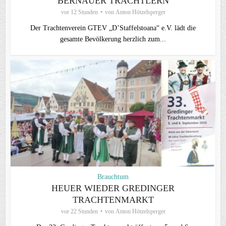
BERNAUER TRACHTLERN
vor 12 Stunden
von
Anton Hötzelsperger
Der Trachtenverein GTEV „D’Staffelstoana“ e.V. lädt die
gesamte Bevölkerung herzlich zum...
Brauchtum
HEUER WIEDER GREDINGER
TRACHTENMARKT
vor 22 Stunden
von
Anton Hötzelsperger