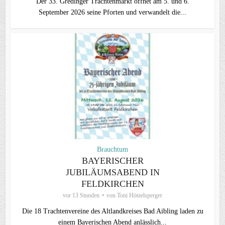
Der 33. Gredinger Trachtenmarkt öffnet am 5. und 6.
September 2026 seine Pforten und verwandelt die...
Brauchtum
BAYERISCHER
JUBILÄUMSABEND IN
FELDKIRCHEN
vor 13 Stunden
von
Toni Hötzelsperger
Die 18 Trachtenvereine des Altlandkreises Bad Aibling laden zu
einem Bayerischen Abend anlässlich...