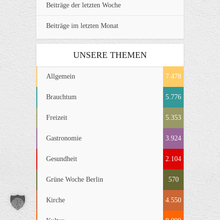
Beiträge der letzten Woche
Beiträge im letzten Monat
UNSERE THEMEN
Allgemein
7.478
Brauchtum
5.776
Freizeit
5.353
Gastronomie
3.924
Gesundheit
2.104
Grüne Woche Berlin
570
Kirche
4.550