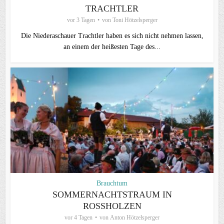
TRACHTLER
vor 3 Tagen
von
Toni Hötzelsperger
Die Niederaschauer Trachtler haben es sich nicht nehmen lassen,
an einem der heißesten Tage des...
Brauchtum
SOMMERNACHTSTRAUM IN
ROSSHOLZEN
vor 4 Tagen
von
Anton Hötzelsperger