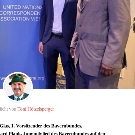
licht von
Toni Hötzelsperger
Glas, 1. Vorsitzender des Bayernbundes,
rd Plank, Jungmitglied des Bayernbundes auf den