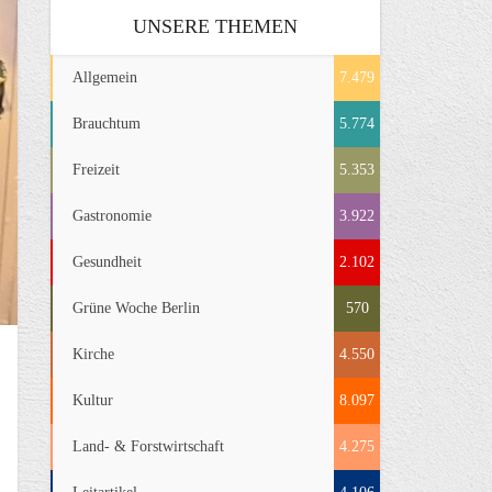
UNSERE THEMEN
Allgemein
7.479
Brauchtum
5.774
Freizeit
5.353
Gastronomie
3.922
Gesundheit
2.102
Grüne Woche Berlin
570
Kirche
4.550
Kultur
8.097
Land- & Forstwirtschaft
4.275