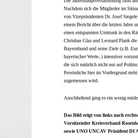
Die Jahreshauptversammlung fand am
Nachdem sich die Mitglieder im Sitz
von Vizepräsidenten Dr. Josef Siegele
einem Bericht über die letzten Jahre 
einen entspannten Umtrunk in den Rä
Christian Glas und Leonard Plank die
Bayernbund und seine Ziele (z.B. Eur
bayerischer Werte..) intensiver vorzus
die sich natürlich nicht nur auf Politi
Persönliche hier im Vordergrund steh
zugemessen wird.
Anschließend ging es ein wenig müde,
Das Bild zeigt von links nach recht
Vorsitzender Kreisverband Rosenh
sowie UNO UNCAV Präsident DI Ab