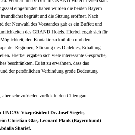
 26. Februar um 19 Uhr im GRAND Hotel in Wien statt.
ungssaal eingefunden haben wurden die beiden Bayern
 freundlichst begrüßt und die Sitzung eröffnet. Nach
und der Neuwahl des Vorstandes gab es ein Buffett und
umlichkeiten des GRAND Hotels. Hierbei ergab sich für
 Möglichkeit, den Kontakte zu knüpfen und den
opa der Regionen, Stärkung des Dialektes, Erhaltung
tellen. Hierbei ergaben sich viele interessante Gespräche,
sches beschränkten. Es ist zu erwähnen, dass das
t und der persönlichen Verbindung große Bedeutung
 aber sehr zufrieden zurück in den Chiemgau.
s: UNCAV Vizepräsident Dr. Josef Siegele,
eim Christian Glas, Leonard Plank (Bayernbund)
dalla Sharief.