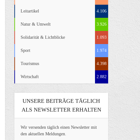
Leitartikel
4.106
Natur & Umwelt
3.926
Solidarität & Lichtblicke
1.093
Sport
1.974
Tourismus
4.398
Wirtschaft
2.882
UNSERE BEITRÄGE TÄGLICH
ALS NEWSLETTER ERHALTEN
Wir versenden täglich einen Newsletter mit
den aktuellen Meldungen.