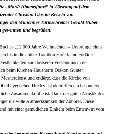
irche „Mariä Himmelfahrt“ in Törwang auf dem
tzender Christian Glas im Beisein von
singer den Münchner Turmschreiber Gerald Huber
ng gewinnen und begrüßen.
s Buches „12.000 Jahre Weihnachten – Ursprünge eines
gen bis in die antike Tradition zurück und erklärte
stlichkeiten zum besseren Verständnis in der
sich beim Kirchen-Hausherrn Diakon Günter
esnerdienst und erklärte, dass die Kirche von
berbayerischen Hochzeitsladertreffen ein besonders
nliche Zusammenkünfte ist. Dank der guten Akustik des
ger die volle Aufmerksamkeit der Zuhörer. Diese
end mit einer gemütlichen Einkehr beim Entenwirt vom
on der besonderen Bayernbund-Einstimmung auf