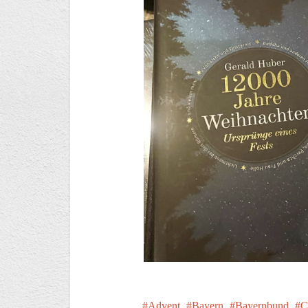
Advent
Bayern
Bayernbund
C