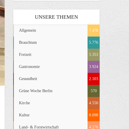
UNSERE THEMEN
Allgemein
7.478
Brauchtum
5.776
Freizeit
5.353
Gastronomie
3.924
Gesundheit
2.103
Grüne Woche Berlin
570
Kirche
4.550
Kultur
8.098
Land- & Forstwirtschaft
4.276