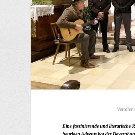
Veröffent
Eine faszinierende und literarische 
heurigen Advents bot der Bayernbun