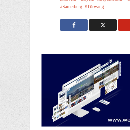
Samerberg
Törwang