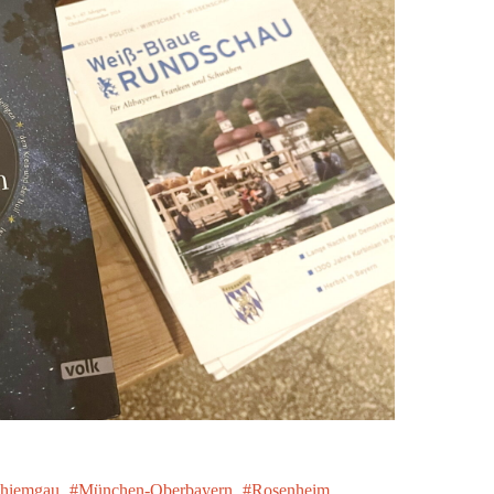
hiemgau
München-Oberbayern
Rosenheim