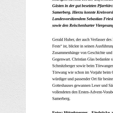
Gästen in der gut besetzten Pfarrk
Samerberg. Hierzu konnte Kreisvorsi
Landesvorsitzendem Sebastian Frie
sowie den Reischenharter Viergesa
Gerald Huber, der auch Verfasser de
Fests“ ist, blickte in seinen Ausführun
Zusammenhänge von Geschichte und Fe
Gegenwart. Christian Glas bedankte 
Schmitzberger sowie beim Törwanger M
Törwang wie schon im Vorjahr beim O
würdiger und passender Ort für besin
Gotteshauses gewannen Leser und Sän
vollendeten den Ersten-Advent-Vorab
Samerberg.
Fotos: Hötzelsperger – Eindrücke
v