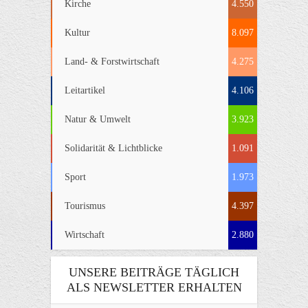
Kirche
4.550
Kultur
8.097
Land- & Forstwirtschaft
4.275
Leitartikel
4.106
Natur & Umwelt
3.923
Solidarität & Lichtblicke
1.091
Sport
1.973
Tourismus
4.397
Wirtschaft
2.880
UNSERE BEITRÄGE TÄGLICH
ALS NEWSLETTER ERHALTEN