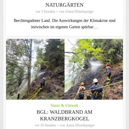
NATURGÄRTEN
vor 3 Stunden
von
Anton Hötzelsperger
Berchtesgadener Land. Die Auswirkungen der Klimakrise sind
inzwischen im eigenen Garten spürbar:...
Natur & Umwelt
BGL: WALDBRAND AM
KRANZBERGKOGEL
vor 16 Stunden
von
Anton Hötzelsperger