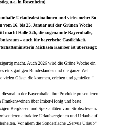
ieg u.a. in Rosenheim).
raumhafte Urlaubsdestinationen und vieles mehr: So
ern vom 16. bis 25. Januar auf der Grünen Woche
itt macht Halle 22b, die sogenannte Bayernhalle,
bnisraum – auch für bayerische Gastlichkeit.
chaftsministerin Michaela Kaniber ist überzeugt:
nzigartig macht. Auch 2026 wird die Grüne Woche ein
res einzigartigen Bundeslandes und die ganze Welt
 die vielen Gäste, die kommen, erleben und genießen.“
diesmal in der Bayernhalle ihre Produkte präsentieren:
n Frankenweinen über Imker-Honig und beste
rzigen Bergkäsen und Spezialitäten vom Strohschwein.
äsentieren attraktive Urlaubsregionen und Urlaub auf
rheiten. Vor allem die Sonderfläche „Servus Urlaub“