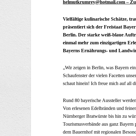
helmutkrumrey@hotmail.com – Zust
Vielfältige kulinarische Schätze, t
präsentiert sich der Freistaat Bay
Berlin. Der starke weiß-blaue Auftr
einmal mehr zum einzigartigen Erle
Bayerns Ernährungs- und Landwirts
„Wir zeigen in Berlin, was Bayern ei
Schaufenster der vielen Facetten unse
schaut hinein! Ich freue mich auf all
Rund 80 bayerische Aussteller werden 
Von erlesenen Edelbränden und feine
Nürnberger Bratwürste bis hin zu wü
Tourismusverbände aus ganz Bayern pr
dem Bauernhof mit regionalen Besonde