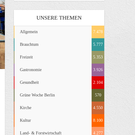
UNSERE THEMEN
Allgemein
7.478
Brauchtum
5.777
Freizeit
5.353
Gastronomie
3.926
Gesundheit
2.104
Grüne Woche Berlin
570
Kirche
4.550
Kultur
8.100
Land- & Forstwirtschaft
4.277