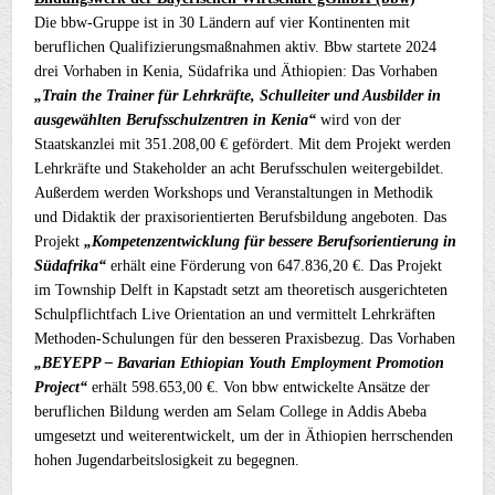
Die bbw-Gruppe ist in 30 Ländern auf vier Kontinenten mit
beruflichen Qualifizierungsmaßnahmen aktiv. Bbw startete 2024
drei Vorhaben in Kenia, Südafrika und Äthiopien: Das Vorhaben
„Train the Trainer für Lehrkräfte, Schulleiter und Ausbilder in
ausgewählten Berufsschulzentren in Kenia“
wird von der
Staatskanzlei mit 351.208,00 € gefördert. Mit dem Projekt werden
Lehrkräfte und Stakeholder an acht Berufsschulen weitergebildet.
Außerdem werden Workshops und Veranstaltungen in Methodik
und Didaktik der praxisorientierten Berufsbildung angeboten. Das
Projekt
„Kompetenzentwicklung für bessere Berufsorientierung in
Südafrika“
erhält eine Förderung von 647.836,20 €. Das Projekt
im Township Delft in Kapstadt setzt am theoretisch ausgerichteten
Schulpflichtfach Live Orientation an und vermittelt Lehrkräften
Methoden-Schulungen für den besseren Praxisbezug. Das Vorhaben
„BEYEPP – Bavarian Ethiopian Youth Employment Promotion
Project“
erhält 598.653,00 €. Von bbw entwickelte Ansätze der
beruflichen Bildung werden am Selam College in Addis Abeba
umgesetzt und weiterentwickelt, um der in Äthiopien herrschenden
hohen Jugendarbeitslosigkeit zu begegnen.