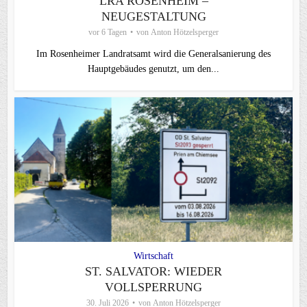
LRA ROSENHEIM –
NEUGESTALTUNG
vor 6 Tagen
von
Anton Hötzelsperger
Im Rosenheimer Landratsamt wird die Generalsanierung des
Hauptgebäudes genutzt, um den...
Wirtschaft
ST. SALVATOR: WIEDER
VOLLSPERRUNG
30. Juli 2026
von
Anton Hötzelsperger