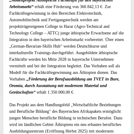
„Modellprojekt Äthiopische Fachkräfte für den bayerischen
Arbeitsmarkt“
erhält eine Förderung von 360.842,13 €. Zur
Fachkräftegewinnung in den Bereichen Elektrotechnik,
Automobiltechnik und Fertigungstechnik werden am
projektträgereigenen College in Harar (Agro-Technical and
Technology College – ATTC) junge äthiopische Erwachsene auf die
Integration in den bayerischen Arbeitsmarkt vorbereitet. Über einen
„German-Bavarian-Skills Hub“ werden Deutschkurse und
interkulturelle Trainings durchgeführt. Ausgebildete äthiopische
Fachkräfte werden bis Mitte 2028 in bayerische Unternehmen
vermittelt und bei der Integration begleitet. Das Vorhaben soll als
Modell für die Fachkräftegewinnung aus Äthiopien dienen. Das
Vorhaben
„Förderung der Berufsausbildung am TVET in Bure,
Oromia, durch Ausstattung mit modernem Material und
Gerätschaften“
erhält 1.350.000,00 €.
Das Projekt aus dem Handlungsfeld „Wirtschaftliche Beziehungen
und Berufliche Bildung“ des Bayerischen Afrikapakets ermöglicht
jungen Menschen berufliche Bildung in technischen Berufen. Dazu
wird im ländlichen Gebiet Äthiopiens ein neu erbautes berufliches
Ausbildungszentrum (Eröffnung Herbst 2025) mit modernem