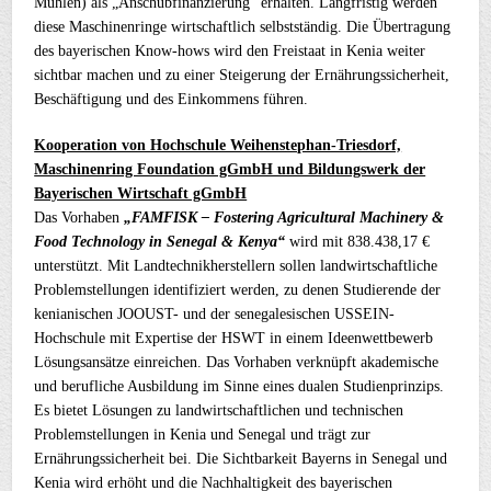
Mühlen) als „Anschubfinanzierung“ erhalten. Langfristig werden
diese Maschinenringe wirtschaftlich selbstständig. Die Übertragung
des bayerischen Know-hows wird den Freistaat in Kenia weiter
sichtbar machen und zu einer Steigerung der Ernährungssicherheit,
Beschäftigung und des Einkommens führen.
Kooperation von Hochschule Weihenstephan-Triesdorf,
Maschinenring Foundation gGmbH und Bildungswerk der
Bayerischen Wirtschaft gGmbH
Das Vorhaben
„FAMFISK – Fostering Agricultural Machinery &
Food Technology in Senegal & Kenya“
wird mit 838.438,17 €
unterstützt. Mit Landtechnikherstellern sollen landwirtschaftliche
Problemstellungen identifiziert werden, zu denen Studierende der
kenianischen JOOUST- und der senegalesischen USSEIN-
Hochschule mit Expertise der HSWT in einem Ideenwettbewerb
Lösungsansätze einreichen. Das Vorhaben verknüpft akademische
und berufliche Ausbildung im Sinne eines dualen Studienprinzips.
Es bietet Lösungen zu landwirtschaftlichen und technischen
Problemstellungen in Kenia und Senegal und trägt zur
Ernährungssicherheit bei. Die Sichtbarkeit Bayerns in Senegal und
Kenia wird erhöht und die Nachhaltigkeit des bayerischen