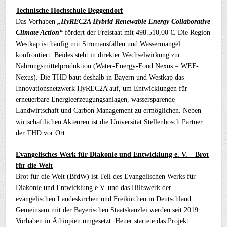
Technische Hochschule Deggendorf
Das Vorhaben
„HyREC2A Hybrid Renewable Energy Collaborative
Climate Action“
fördert der Freistaat mit 498.510,00 €. Die Region
Westkap ist häufig mit Stromausfällen und Wassermangel
konfrontiert. Beides steht in direkter Wechselwirkung zur
Nahrungsmittelproduktion (Water-Energy-Food Nexus = WEF-
Nexus). Die THD baut deshalb in Bayern und Westkap das
Innovationsnetzwerk HyREC2A auf, um Entwicklungen für
erneuerbare Energieerzeugungsanlagen, wassersparende
Landwirtschaft und Carbon Management zu ermöglichen. Neben
wirtschaftlichen Akteuren ist die Universität Stellenbosch Partner
der THD vor Ort.
Evangelisches Werk für Diakonie und Entwicklung e. V. – Brot
für die Welt
Brot für die Welt (BfdW) ist Teil des Evangelischen Werks für
Diakonie und Entwicklung e.V. und das Hilfswerk der
evangelischen Landeskirchen und Freikirchen in Deutschland.
Gemeinsam mit der Bayerischen Staatskanzlei werden seit 2019
Vorhaben in Äthiopien umgesetzt. Heuer startete das Projekt