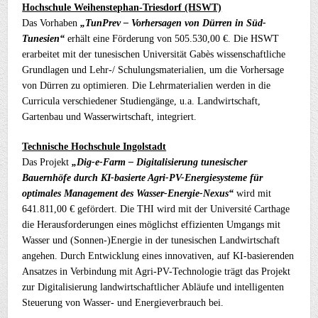
Hochschule Weihenstephan-Triesdorf (HSWT)
Das Vorhaben
„TunPrev – Vorhersagen von Dürren in Süd-
Tunesien“
erhält eine Förderung von 505.530,00 €. Die HSWT
erarbeitet mit der tunesischen Universität Gabès wissenschaftliche
Grundlagen und Lehr-/ Schulungsmaterialien, um die Vorhersage
von Dürren zu optimieren. Die Lehrmaterialien werden in die
Curricula verschiedener Studiengänge, u.a. Landwirtschaft,
Gartenbau und Wasserwirtschaft, integriert.
Technische Hochschule Ingolstadt
Das Projekt
„Dig-e-Farm – Digitalisierung tunesischer
Bauernhöfe durch KI-basierte Agri-PV-Energiesysteme für
optimales Management des Wasser-Energie-Nexus“
wird mit
641.811,00 € gefördert. Die THI wird mit der Université Carthage
die Herausforderungen eines möglichst effizienten Umgangs mit
Wasser und (Sonnen-)Energie in der tunesischen Landwirtschaft
angehen. Durch Entwicklung eines innovativen, auf KI-basierenden
Ansatzes in Verbindung mit Agri-PV-Technologie trägt das Projekt
zur Digitalisierung landwirtschaftlicher Abläufe und intelligenten
Steuerung von Wasser- und Energieverbrauch bei.