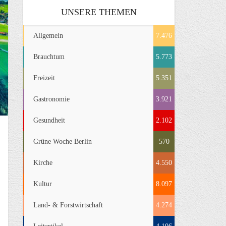
UNSERE THEMEN
Allgemein
7.476
Brauchtum
5.773
Freizeit
5.351
Gastronomie
3.921
Gesundheit
2.102
Grüne Woche Berlin
570
Kirche
4.550
Kultur
8.097
Land- & Forstwirtschaft
4.274