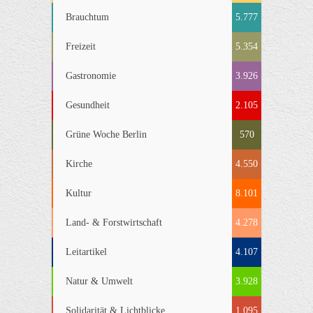
Brauchtum
5.777
Freizeit
5.354
Gastronomie
3.926
Gesundheit
2.105
Grüne Woche Berlin
570
Kirche
4.550
Kultur
8.101
Land- & Forstwirtschaft
4.278
Leitartikel
4.107
Natur & Umwelt
3.928
Solidarität & Lichtblicke
1.095