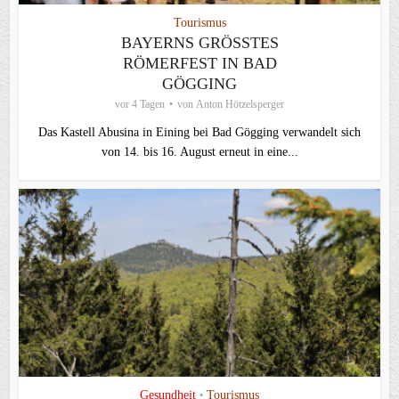
Tourismus
BAYERNS GRÖSSTES R
ÖMERFEST IN BAD G
ÖGGING
vor 4 Tagen
von
Anton Hötzelsperger
Das Kastell Abusina in Eining bei Bad Gögging verwandelt sich
von 14. bis 16. August erneut in eine...
Gesundheit
Tourismus
•