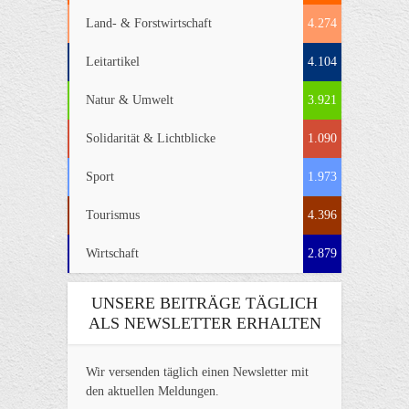
Land- & Forstwirtschaft
4.274
Leitartikel
4.104
Natur & Umwelt
3.921
Solidarität & Lichtblicke
1.090
Sport
1.973
Tourismus
4.396
Wirtschaft
2.879
UNSERE BEITRÄGE TÄGLICH
ALS NEWSLETTER ERHALTEN
Wir versenden täglich einen Newsletter mit
den aktuellen Meldungen.