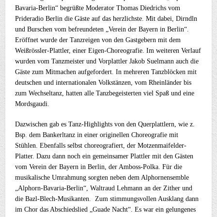
Bavaria-Berlin“ begrüßte Moderator Thomas Diedrichs vom
Prideradio Berlin die Gäste auf das herzlichste. Mit dabei, Dirndln
und Burschen vom befreundeten „Verein der Bayern in Berlin“.
Eröffnet wurde der Tanzreigen von den Gastgebern mit dem
Weißrössler-Plattler, einer Eigen-Choreografie. Im weiteren Verlauf
wurden vom Tanzmeister und Vorplattler Jakob Suelmann auch die
Gäste zum Mitmachen aufgefordert. In mehreren Tanzblöcken mit
deutschen und internationalen Volkstänzen, vom Rheinländer bis
zum Wechseltanz, hatten alle Tanzbegeisterten viel Spaß und eine
Mordsgaudi.
Dazwischen gab es Tanz-Highlights von den Querplattlern, wie z.
Bsp. dem Bankerltanz in einer originellen Choreografie mit
Stühlen. Ebenfalls selbst choreografiert, der Motzenmaifelder-
Platter. Dazu dann noch ein gemeinsamer Plattler mit den Gästen
vom Verein der Bayern in Berlin, der Amboss-Polka. Für die
musikalische Umrahmung sorgten neben dem Alphornensemble
„Alphorn-Bavaria-Berlin“, Waltraud Lehmann an der Zither und
die Bazl-Blech-Musikanten. Zum stimmungsvollen Ausklang dann
im Chor das Abschiedslied „Guade Nacht“. Es war ein gelungenes