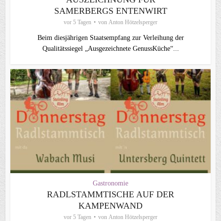
SAMERBERGS ENTENWIRT
vor 5 Tagen
von
Anton Hötzelsperger
Beim diesjährigen Staatsempfang zur Verleihung der
Qualitätssiegel „Ausgezeichnete GenussKüche“...
Gastronomie
RADLSTAMMTISCHE AUF DER
KAMPENWAND
vor 5 Tagen
von
Anton Hötzelsperger