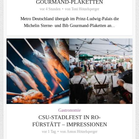
GOURMAND‑PLAKETTEN
vor 4 Stunden
von
Toni Hötzelsperger
Metro Deutschland übergab im Prinz-Ludwig-Palais die
Michelin Sterne- und Bib Gourmand-Plaketten an...
Gastronomie
CSU-STADLFEST IN RO-
FÜRSTÄTT – IMPRESSIONEN
vor 1 Tag
von
Anton Hötzelsperger