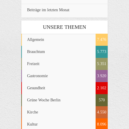
Beiträge im letzten Monat
UNSERE THEMEN
Allgemein
7.476
Brauchtum
5.773
Freizeit
5.351
Gastronomie
3.920
Gesundheit
2.102
Grüne Woche Berlin
570
Kirche
4.550
Kultur
8.096