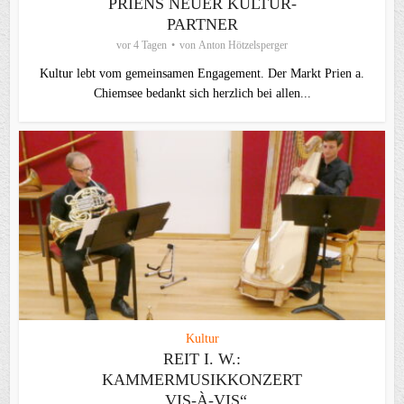
PRIENS NEUER KULTUR-
PARTNER
vor 4 Tagen
von
Anton Hötzelsperger
Kultur lebt vom gemeinsamen Engagement. Der Markt Prien a.
Chiemsee bedankt sich herzlich bei allen...
Kultur
REIT I. W.:
KAMMERMUSIKKONZERT
„VIS-À-VIS“