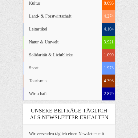
Kultur
8.096
Land- & Forstwirtschaft
4.274
Leitartikel
4.104
Natur & Umwelt
3.921
Solidarität & Lichtblicke
1.090
Sport
1.973
Tourismus
4.396
Wirtschaft
2.879
UNSERE BEITRÄGE TÄGLICH
ALS NEWSLETTER ERHALTEN
Wir versenden täglich einen Newsletter mit