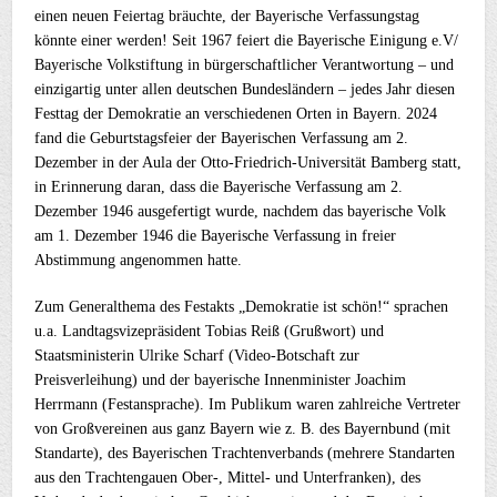
einen neuen Feiertag bräuchte, der Bayerische Verfassungstag
könnte einer werden! Seit 1967 feiert die Bayerische Einigung e.V/
Bayerische Volkstiftung in bürgerschaftlicher Verantwortung – und
einzigartig unter allen deutschen Bundesländern – jedes Jahr diesen
Festtag der Demokratie an verschiedenen Orten in Bayern. 2024
fand die Geburtstagsfeier der Bayerischen Verfassung am 2.
Dezember in der Aula der Otto-Friedrich-Universität Bamberg statt,
in Erinnerung daran, dass die Bayerische Verfassung am 2.
Dezember 1946 ausgefertigt wurde, nachdem das bayerische Volk
am 1. Dezember 1946 die Bayerische Verfassung in freier
Abstimmung angenommen hatte.
Zum Generalthema des Festakts „Demokratie ist schön!“ sprachen
u.a. Landtagsvizepräsident Tobias Reiß (Grußwort) und
Staatsministerin Ulrike Scharf (Video-Botschaft zur
Preisverleihung) und der bayerische Innenminister Joachim
Herrmann (Festansprache). Im Publikum waren zahlreiche Vertreter
von Großvereinen aus ganz Bayern wie z. B. des Bayernbund (mit
Standarte), des Bayerischen Trachtenverbands (mehrere Standarten
aus den Trachtengauen Ober-, Mittel- und Unterfranken), des