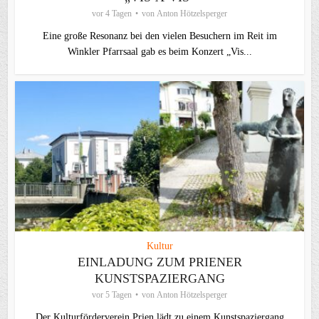
vor 4 Tagen
von
Anton Hötzelsperger
Eine große Resonanz bei den vielen Besuchern im Reit im
Winkler Pfarrsaal gab es beim Konzert „Vis...
Kultur
EINLADUNG ZUM PRIENER
KUNSTSPAZIERGANG
vor 5 Tagen
von
Anton Hötzelsperger
Der Kulturförderverein Prien lädt zu einem Kunstspaziergang