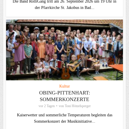
Die Band RolliGang tritt am 26. September 2026 um 19 Uhr in
der Pfarrkirche St. Jakobus in Bad...
Kultur
OBING-PITTENHART:
SOMMERKONZERTE
vor 2 Tagen
von
Toni Hötzelsperger
Kaiserwetter und sommerliche Temperaturen begleiten das
Sommerkonzert der Musikinitiative...