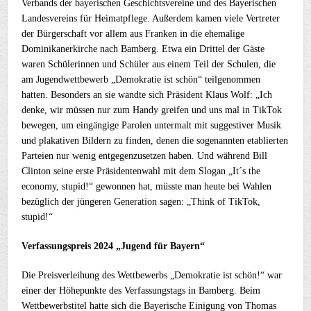
Verbands der bayerischen Geschichtsvereine und des Bayerischen
Landesvereins für Heimatpflege. Außerdem kamen viele Vertreter
der Bürgerschaft vor allem aus Franken in die ehemalige
Dominikanerkirche nach Bamberg. Etwa ein Drittel der Gäste
waren Schülerinnen und Schüler aus einem Teil der Schulen, die
am Jugendwettbewerb „Demokratie ist schön“ teilgenommen
hatten. Besonders an sie wandte sich Präsident Klaus Wolf: „Ich
denke, wir müssen nur zum Handy greifen und uns mal in TikTok
bewegen, um eingängige Parolen untermalt mit suggestiver Musik
und plakativen Bildern zu finden, denen die sogenannten etablierten
Parteien nur wenig entgegenzusetzen haben. Und während Bill
Clinton seine erste Präsidentenwahl mit dem Slogan „It´s the
economy, stupid!“ gewonnen hat, müsste man heute bei Wahlen
bezüglich der jüngeren Generation sagen: „Think of TikTok,
stupid!“
Verfassungspreis 2024 „Jugend für Bayern“
Die Preisverleihung des Wettbewerbs „Demokratie ist schön!“ war
einer der Höhepunkte des Verfassungstags in Bamberg. Beim
Wettbewerbstitel hatte sich die Bayerische Einigung von Thomas