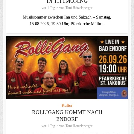
IN TITTMONING
vor 1 Tag
von
Toni Hötzelsperger
Musiksommer zwischen Inn und Salzach – Samstag,
15.08.2026, 19:30 Uhr, Pfarrkirche Mülln...
Kultur
ROLLIGANG KOMMT NACH
ENDORF
vor 1 Tag
von
Toni Hötzelsperger