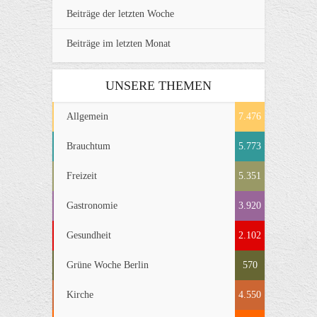
Beiträge der letzten Woche
Beiträge im letzten Monat
UNSERE THEMEN
Allgemein
7.476
Brauchtum
5.773
Freizeit
5.351
Gastronomie
3.920
Gesundheit
2.102
Grüne Woche Berlin
570
Kirche
4.550