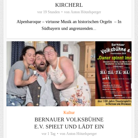
KIRCHERL
vor 19 Stunden
von
Anton Hötzelsperger
Alpenbaroque – virtuose Musik an historischen Orgeln – In
Südbayern und angrenzenden...
Kultur
BERNAUER VOLKSBÜHNE
E.V. SPIELT UND LÄDT EIN
vor 1 Tag
von
Anton Hötzelsperger