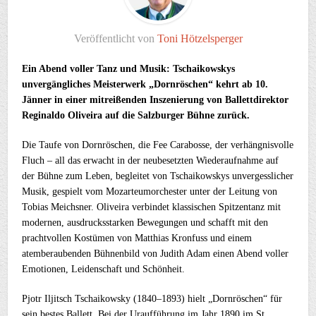
Veröffentlicht von
Toni Hötzelsperger
Ein Abend voller Tanz und Musik: Tschaikowskys
unvergängliches Meisterwerk „Dornröschen“ kehrt ab 10.
Jänner in einer mitreißenden Inszenierung von Ballettdirektor
Reginaldo Oliveira auf die Salzburger Bühne zurück.
Die Taufe von Dornröschen, die Fee Carabosse, der verhängnisvolle
Fluch – all das erwacht in der neubesetzten Wiederaufnahme auf
der Bühne zum Leben, begleitet von Tschaikowskys unvergesslicher
Musik, gespielt vom Mozarteumorchester unter der Leitung von
Tobias Meichsner. Oliveira verbindet klassischen Spitzentanz mit
modernen, ausdrucksstarken Bewegungen und schafft mit den
prachtvollen Kostümen von Matthias Kronfuss und einem
atemberaubenden Bühnenbild von Judith Adam einen Abend voller
Emotionen, Leidenschaft und Schönheit.
Pjotr Iljitsch Tschaikowsky (1840–1893) hielt „Dornröschen“ für
sein bestes Ballett. Bei der Uraufführung im Jahr 1890 im St.