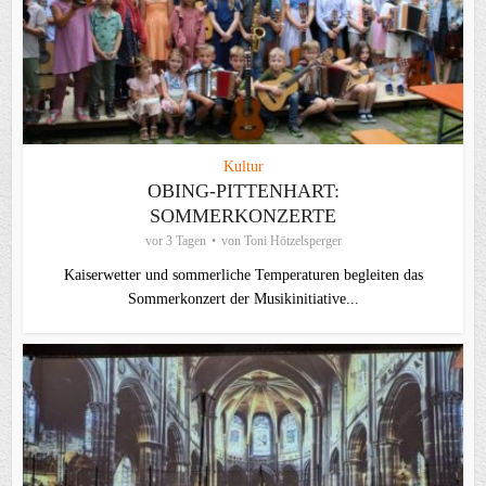
Kultur
OBING-PITTENHART:
SOMMERKONZERTE
vor 3 Tagen
von
Toni Hötzelsperger
Kaiserwetter und sommerliche Temperaturen begleiten das
Sommerkonzert der Musikinitiative...