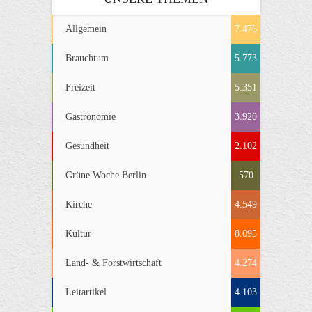
Allgemein
7.476
Brauchtum
5.773
Freizeit
5.351
Gastronomie
3.920
Gesundheit
2.102
Grüne Woche Berlin
570
Kirche
4.549
Kultur
8.095
Land- & Forstwirtschaft
4.274
Leitartikel
4.103