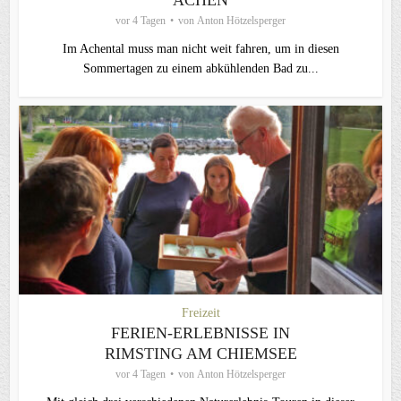
ACHEN
vor 4 Tagen
von
Anton Hötzelsperger
Im Achental muss man nicht weit fahren, um in diesen
Sommertagen zu einem abkühlenden Bad zu...
Freizeit
FERIEN-ERLEBNISSE IN
RIMSTING AM CHIEMSEE
vor 4 Tagen
von
Anton Hötzelsperger