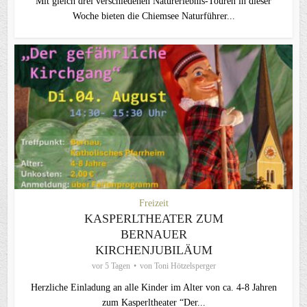
Mit gleich drei verschiedenen Naturerlebnis-Touren in dieser
Woche bieten die Chiemsee Naturführer...
Freizeit
KASPERLTHEATER ZUM
BERNAUER
KIRCHENJUBILÄUM
vor 5 Tagen
von
Toni Hötzelsperger
Herzliche Einladung an alle Kinder im Alter von ca. 4-8 Jahren
zum Kasperltheater “Der...