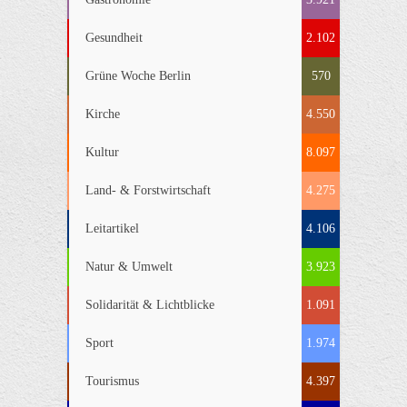
Gesundheit
2.102
Grüne Woche Berlin
570
Kirche
4.550
Kultur
8.097
Land- & Forstwirtschaft
4.275
Leitartikel
4.106
Natur & Umwelt
3.923
Solidarität & Lichtblicke
1.091
Sport
1.974
Tourismus
4.397