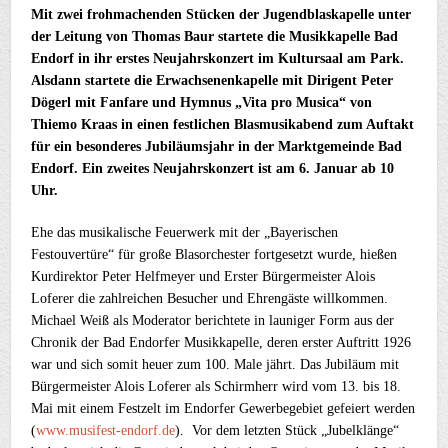
Mit zwei frohmachenden Stücken der Jugendblaskapelle unter
der Leitung von Thomas Baur startete die Musikkapelle Bad
Endorf in ihr erstes Neujahrskonzert im Kultursaal am Park.
Alsdann startete die Erwachsenenkapelle mit Dirigent Peter
Dögerl mit Fanfare und Hymnus „Vita pro Musica“ von
Thiemo Kraas in einen festlichen Blasmusikabend zum Auftakt
für ein besonderes Jubiläumsjahr in der Marktgemeinde Bad
Endorf. Ein zweites Neujahrskonzert ist am 6. Januar ab 10
Uhr.
Ehe das musikalische Feuerwerk mit der „Bayerischen
Festouvertüre“ für große Blasorchester fortgesetzt wurde, hießen
Kurdirektor Peter Helfmeyer und Erster Bürgermeister Alois
Loferer die zahlreichen Besucher und Ehrengäste willkommen.
Michael Weiß als Moderator berichtete in launiger Form aus der
Chronik der Bad Endorfer Musikkapelle, deren erster Auftritt 1926
war und sich somit heuer zum 100. Male jährt. Das Jubiläum mit
Bürgermeister Alois Loferer als Schirmherr wird vom 13. bis 18.
Mai mit einem Festzelt im Endorfer Gewerbegebiet gefeiert werden
(
www.musifest-endorf.de
). Vor dem letzten Stück „Jubelklänge“