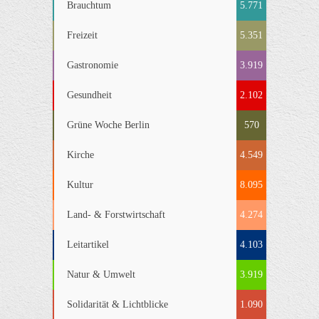
Brauchtum
5.771
Freizeit
5.351
Gastronomie
3.919
Gesundheit
2.102
Grüne Woche Berlin
570
Kirche
4.549
Kultur
8.095
Land- & Forstwirtschaft
4.274
Leitartikel
4.103
Natur & Umwelt
3.919
Solidarität & Lichtblicke
1.090