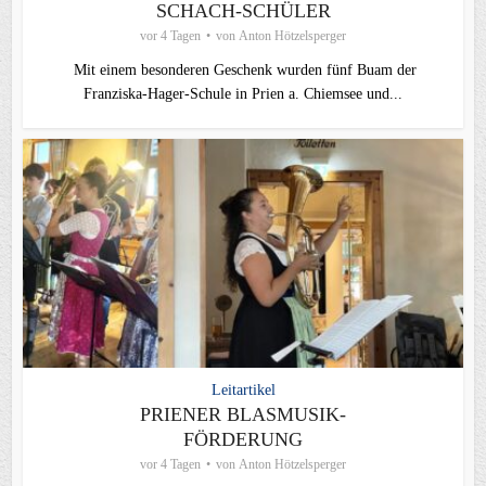
SCHACH-SCHÜLER
vor 4 Tagen
von
Anton Hötzelsperger
Mit einem besonderen Geschenk wurden fünf Buam der
Franziska-Hager-Schule in Prien a. Chiemsee und...
Leitartikel
PRIENER BLASMUSIK-
FÖRDERUNG
vor 4 Tagen
von
Anton Hötzelsperger