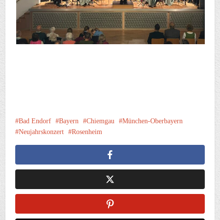
Bad Endorf
Bayern
Chiemgau
München-Oberbayern
Neujahrskonzert
Rosenheim