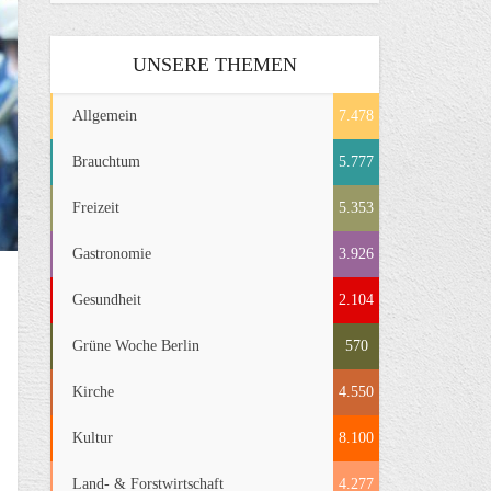
UNSERE THEMEN
Allgemein
7.478
Brauchtum
5.777
Freizeit
5.353
Gastronomie
3.926
Gesundheit
2.104
Grüne Woche Berlin
570
Kirche
4.550
Kultur
8.100
Land- & Forstwirtschaft
4.277