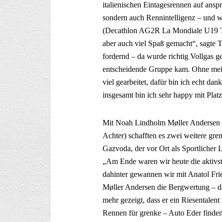
italienischen Eintagesrennen auf ansp
sondern auch Rennintelligenz – und
(Decathlon AG2R La Mondiale U19 Te
aber auch viel Spaß gemacht“, sagte T
fordernd – da wurde richtig Vollgas g
entscheidende Gruppe kam. Ohne mei
viel gearbeitet, dafür bin ich echt da
insgesamt bin ich sehr happy mit Plat
Mit Noah Lindholm Møller Andersen (
Achter) schafften es zwei weitere gre
Gazvoda, der vor Ort als Sportlicher L
„Am Ende waren wir heute die aktivst
dahinter gewannen wir mit Anatol Fr
Møller Andersen die Bergwertung – da
mehr gezeigt, dass er ein Riesentalent
Rennen für grenke – Auto Eder finden 