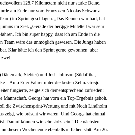
ruchsvollem 128,7 Kilometern nicht nur starke Beine,
 wurde am Ende nur vom Franzosen Nicolas Schwartz
am) im Sprint geschlagen. „Das Rennen war hart, hat
jumins im Ziel. „Gerade der bergige Mittelteil war sehr
efahren. Ich bin super happy, dass ich am Ende in die
n Team wäre das unmöglich gewesen. Die Jungs haben
nkbar. Klar hätte ich den Sprint gerne gewonnen, aber
z zwei.“
Dänemark, Siebter) und Josh Johnson (Südafrika,
nke – Auto Eder Fahrer unter die besten Zehn. Gregor
eiter fungierte, zeigte sich dementsprechend zufrieden:
e Mannschaft. Georgs hat vorn ein Top-Ergebnis geholt,
iedl die Zwischensprint-Wertung und mit Noah Lindholm
s zeigt, wie präsent wir waren. Und Georgs hat einmal
 ist. Darauf können wir sehr stolz sein.“ Die nächsten
an diesem Wochenende ebenfalls in Italien statt: Am 26.