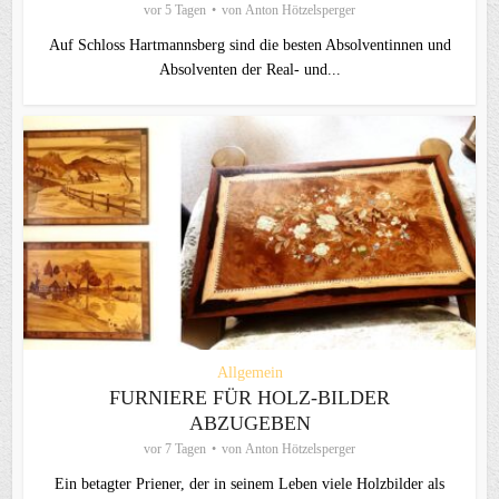
vor 5 Tagen
von
Anton Hötzelsperger
Auf Schloss Hartmannsberg sind die besten Absolventinnen und
Absolventen der Real- und...
Allgemein
FURNIERE FÜR HOLZ-BILDER
ABZUGEBEN
vor 7 Tagen
von
Anton Hötzelsperger
Ein betagter Priener, der in seinem Leben viele Holzbilder als