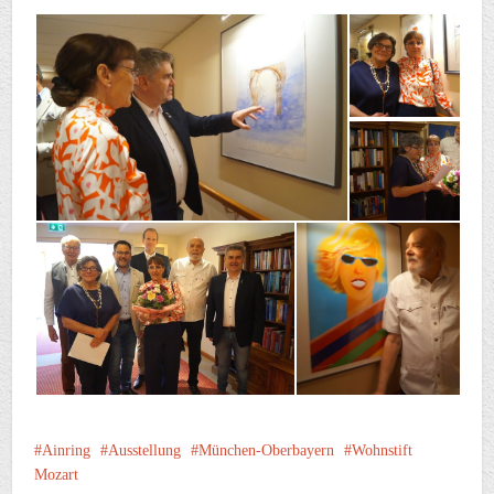
Ainring
Ausstellung
München-Oberbayern
Wohnstift
Mozart