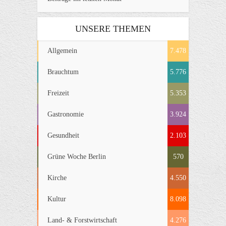
UNSERE THEMEN
Allgemein
7.478
Brauchtum
5.776
Freizeit
5.353
Gastronomie
3.924
Gesundheit
2.103
Grüne Woche Berlin
570
Kirche
4.550
Kultur
8.098
Land- & Forstwirtschaft
4.276