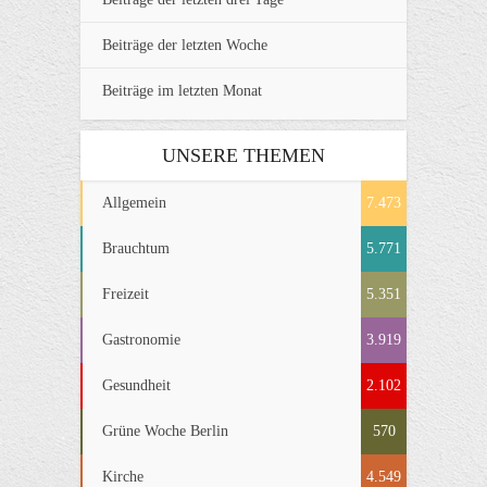
Beiträge der letzten Woche
Beiträge im letzten Monat
UNSERE THEMEN
Allgemein
7.473
Brauchtum
5.771
Freizeit
5.351
Gastronomie
3.919
Gesundheit
2.102
Grüne Woche Berlin
570
Kirche
4.549