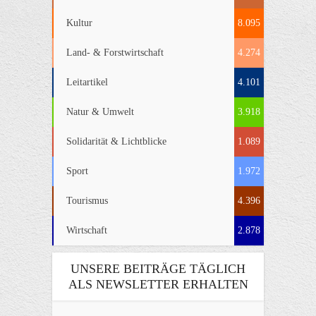
Kultur
8.095
Land- & Forstwirtschaft
4.274
Leitartikel
4.101
Natur & Umwelt
3.918
Solidarität & Lichtblicke
1.089
Sport
1.972
Tourismus
4.396
Wirtschaft
2.878
UNSERE BEITRÄGE TÄGLICH
ALS NEWSLETTER ERHALTEN