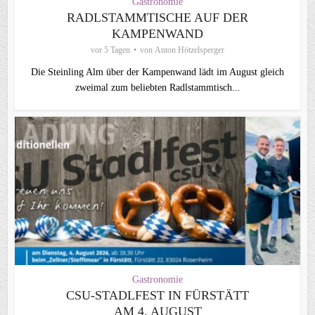
Gastronomie
RADLSTAMMTISCHE AUF DER
KAMPENWAND
vor 5 Tagen
von
Anton Hötzelsperger
Die Steinling Alm über der Kampenwand lädt im August gleich
zweimal zum beliebten Radlstammtisch...
Gastronomie
CSU‑STADLFEST IN FÜRSTÄTT
AM 4. AUGUST