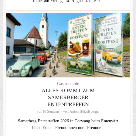
findet am Freitag, 14. August statt. Für...
Gastronomie
ALLES KOMMT ZUM
SAMERBERGER
ENTENTREFFEN
vor 18 Stunden
von
Anton Hötzelsperger
Samerberg Ententreffen 2026 in Törwang beim Entenwirt
Liebe Enten- Freundinnen und -Freunde...