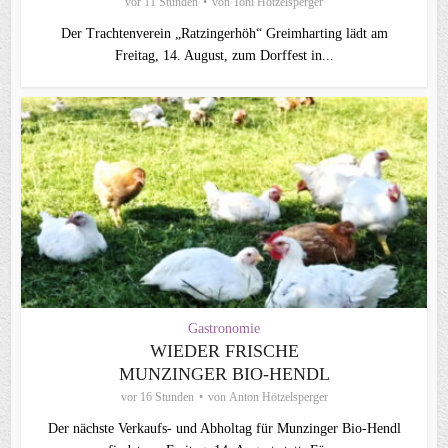
vor 11 Stunden
von
Toni Hötzelsperger
Der Trachtenverein „Ratzingerhöh“ Greimharting lädt am
Freitag, 14. August, zum Dorffest in...
Gastronomie
WIEDER FRISCHE
MUNZINGER BIO-HENDL
vor 16 Stunden
von
Anton Hötzelsperger
Der nächste Verkaufs- und Abholtag für Munzinger Bio-Hendl