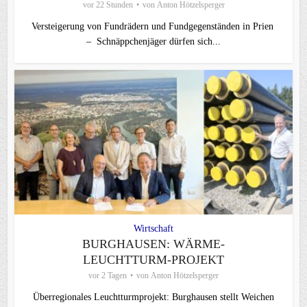
vor 22 Stunden
von
Anton Hötzelsperger
Versteigerung von Fundrädern und Fundgegenständen in Prien
– Schnäppchenjäger dürfen sich...
Wirtschaft
BURGHAUSEN: WÄRME-
LEUCHTTURM-PROJEKT
vor 2 Tagen
von
Anton Hötzelsperger
Überregionales Leuchtturmprojekt: Burghausen stellt Weichen