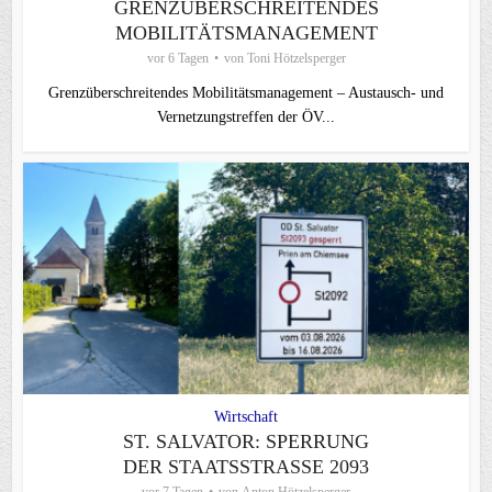
GRENZÜBERSCHREITENDES
MOBILITÄTSMANAGEMENT
vor 6 Tagen
von
Toni Hötzelsperger
Grenzüberschreitendes Mobilitätsmanagement – Austausch- und
Vernetzungstreffen der ÖV...
Wirtschaft
ST. SALVATOR: SPERRUNG
DER STAATSSTRASSE 2093
vor 7 Tagen
von
Anton Hötzelsperger