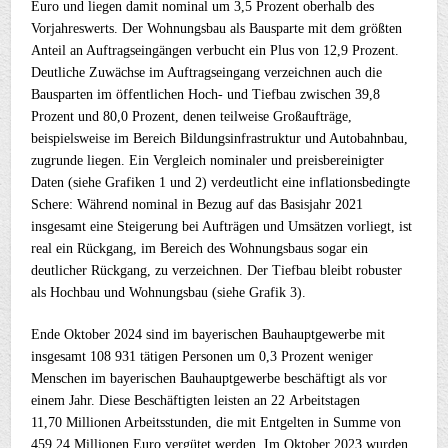
Euro und liegen damit nominal um 3,5 Prozent oberhalb des
Vorjahreswerts. Der Wohnungsbau als Bausparte mit dem größten
Anteil an Auftragseingängen verbucht ein Plus von 12,9 Prozent.
Deutliche Zuwächse im Auftragseingang verzeichnen auch die
Bausparten im öffentlichen Hoch- und Tiefbau zwischen 39,8
Prozent und 80,0 Prozent, denen teilweise Großaufträge,
beispielsweise im Bereich Bildungsinfrastruktur und Autobahnbau,
zugrunde liegen. Ein Vergleich nominaler und preisbereinigter
Daten (siehe Grafiken 1 und 2) verdeutlicht eine inflationsbedingte
Schere: Während nominal in Bezug auf das Basisjahr 2021
insgesamt eine Steigerung bei Aufträgen und Umsätzen vorliegt, ist
real ein Rückgang, im Bereich des Wohnungsbaus sogar ein
deutlicher Rückgang, zu verzeichnen. Der Tiefbau bleibt robuster
als Hochbau und Wohnungsbau (siehe Grafik 3).
Ende Oktober 2024 sind im bayerischen Bauhauptgewerbe mit
insgesamt 108 931 tätigen Personen um 0,3 Prozent weniger
Menschen im bayerischen Bauhauptgewerbe beschäftigt als vor
einem Jahr. Diese Beschäftigten leisten an 22 Arbeitstagen
11,70 Millionen Arbeitsstunden, die mit Entgelten in Summe von
459,24 Millionen Euro vergütet werden. Im Oktober 2023 wurden