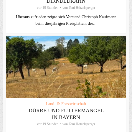
DIRNDLDRAHN
vor 19 Stunden
von
Toni Hötzelsperger
Überaus zufrieden zeigte sich Vorstand Christoph Kaufmann
beim diesjährigen Preisplatteln des...
Land- & Forstwirtschaft
DÜRRE UND FUTTERMANGEL
IN BAYERN
vor 19 Stunden
von
Toni Hötzelsperger