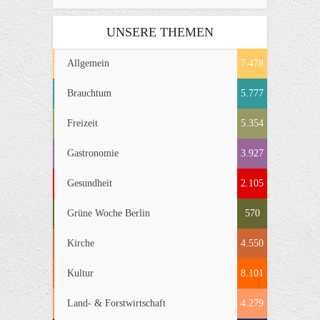
UNSERE THEMEN
Allgemein
7.478
Brauchtum
5.777
Freizeit
5.354
Gastronomie
3.927
Gesundheit
2.105
Grüne Woche Berlin
570
Kirche
4.550
Kultur
8.101
Land- & Forstwirtschaft
4.279