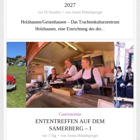
2027
vor 18 Stunden
von
Anton Hötzelsperger
Holzhausen/Geisenhausen – Das Trachtenkulturzentrum
Holzhausen, eine Einrichtung des des...
Gastronomie
ENTENTREFFEN AUF DEM
SAMERBERG – I
vor 1 Tag
von
Anton Hötzelsperger