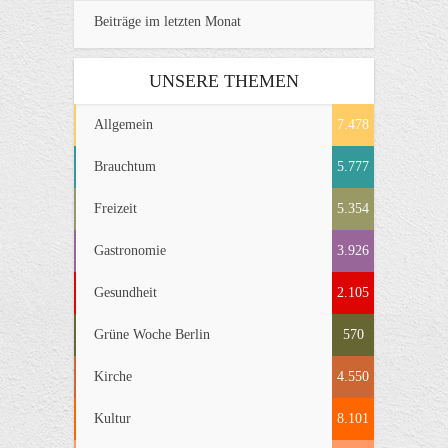
Beiträge im letzten Monat
UNSERE THEMEN
Allgemein
7.478
Brauchtum
5.777
Freizeit
5.354
Gastronomie
3.926
Gesundheit
2.105
Grüne Woche Berlin
570
Kirche
4.550
Kultur
8.101