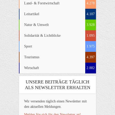
Land- & Forstwirtschaft
4.278
Leitartikel
4.107
Natur & Umwelt
3.928
Solidarität & Lichtblicke
1.095
Sport
1.975
Tourismus
4.397
Wirtschaft
2.882
UNSERE BEITRÄGE TÄGLICH
ALS NEWSLETTER ERHALTEN
Wir versenden täglich einen Newsletter mit
den aktuellen Meldungen.
Melden Sie sich für den Newsletter an!