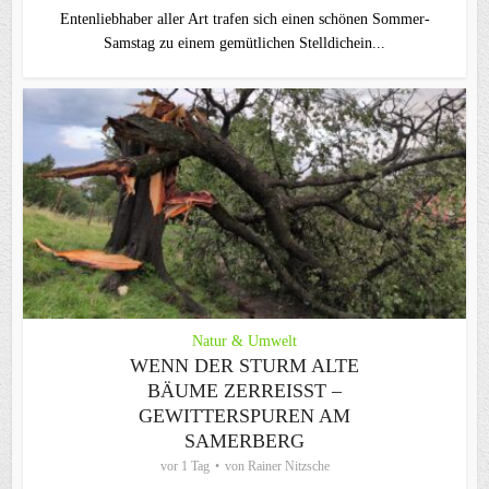
Entenliebhaber aller Art trafen sich einen schönen Sommer-
Samstag zu einem gemütlichen Stelldichein...
Natur & Umwelt
WENN DER STURM ALTE
BÄUME ZERREISST – G
EWITTERSPUREN AM S
AMERBERG
vor 1 Tag
von
Rainer Nitzsche