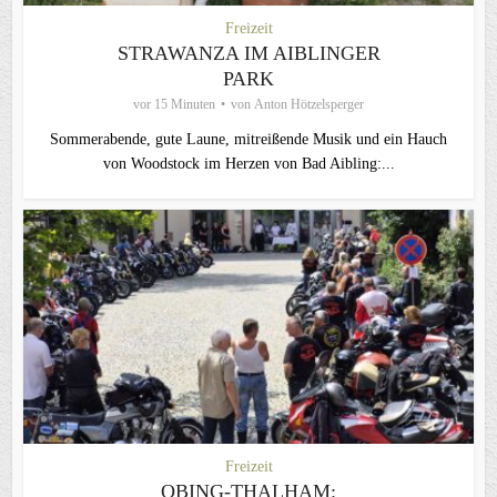
Freizeit
STRAWANZA IM AIBLINGER
PARK
vor 15 Minuten
von
Anton Hötzelsperger
Sommerabende, gute Laune, mitreißende Musik und ein Hauch
von Woodstock im Herzen von Bad Aibling:...
Freizeit
OBING-THALHAM: