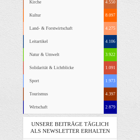
Kirche
4.550
Kultur
8.097
Land- & Forstwirtschaft
4.275
Leitartikel
4.106
Natur & Umwelt
3.922
Solidarität & Lichtblicke
1.091
Sport
1.973
Tourismus
4.397
Wirtschaft
2.879
UNSERE BEITRÄGE TÄGLICH
ALS NEWSLETTER ERHALTEN