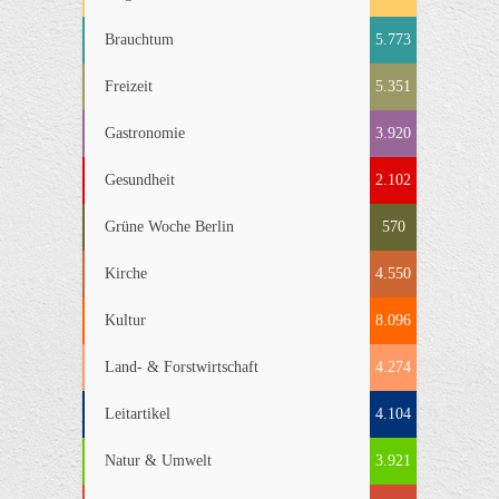
Brauchtum
5.773
Freizeit
5.351
Gastronomie
3.920
Gesundheit
2.102
Grüne Woche Berlin
570
Kirche
4.550
Kultur
8.096
Land- & Forstwirtschaft
4.274
Leitartikel
4.104
Natur & Umwelt
3.921