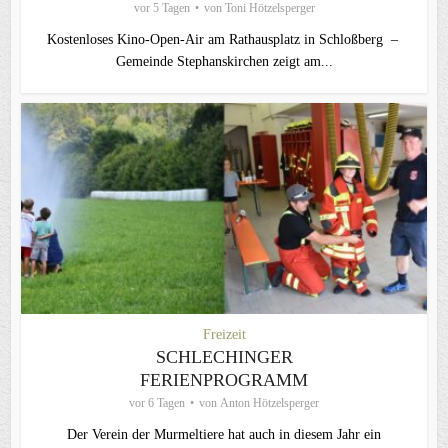
vor 5 Tagen
von
Toni Hötzelsperger
Kostenloses Kino-Open-Air am Rathausplatz in Schloßberg –
Gemeinde Stephanskirchen zeigt am...
Freizeit
SCHLECHINGER
FERIENPROGRAMM
vor 6 Tagen
von
Anton Hötzelsperger
Der Verein der Murmeltiere hat auch in diesem Jahr ein