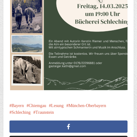
Bayern
Chiemgau
Lesung
München-Oberbayern
Schleching
Traunstein