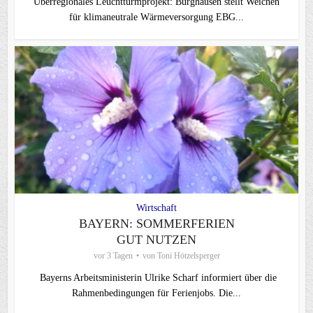
Überregionales Leuchtturmprojekt: Burghausen stellt Weichen
für klimaneutrale Wärmeversorgung EBG...
Wirtschaft
BAYERN: SOMMERFERIEN
GUT NUTZEN
vor 3 Tagen
von
Toni Hötzelsperger
Bayerns Arbeitsministerin Ulrike Scharf informiert über die
Rahmenbedingungen für Ferienjobs. Die...