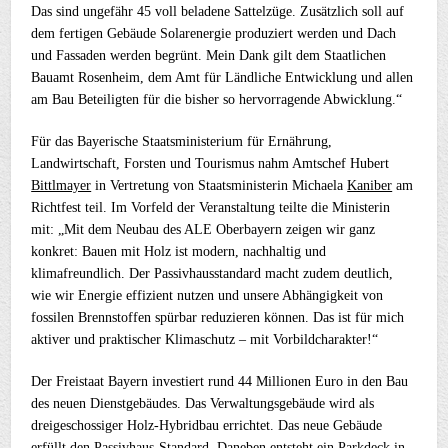
Das sind ungefähr 45 voll beladene Sattelzüge. Zusätzlich soll auf
dem fertigen Gebäude Solarenergie produziert werden und Dach
und Fassaden werden begrünt. Mein Dank gilt dem Staatlichen
Bauamt Rosenheim, dem Amt für Ländliche Entwicklung und allen
am Bau Beteiligten für die bisher so hervorragende Abwicklung.“
Für das Bayerische Staatsministerium für Ernährung,
Landwirtschaft, Forsten und Tourismus nahm Amtschef Hubert
Bittlmayer
in Vertretung von Staatsministerin Michaela
Kaniber
am
Richtfest teil. Im Vorfeld der Veranstaltung teilte die Ministerin
mit: „Mit dem Neubau des ALE Oberbayern zeigen wir ganz
konkret: Bauen mit Holz ist modern, nachhaltig und
klimafreundlich. Der Passivhausstandard macht zudem deutlich,
wie wir Energie effizient nutzen und unsere Abhängigkeit von
fossilen Brennstoffen spürbar reduzieren können. Das ist für mich
aktiver und praktischer Klimaschutz – mit Vorbildcharakter!“
Der Freistaat Bayern investiert rund 44 Millionen Euro in den Bau
des neuen Dienstgebäudes. Das Verwaltungsgebäude wird als
dreigeschossiger Holz-Hybridbau errichtet. Das neue Gebäude
erfüllt den Passivhaus-Standard. Daneben entsteht ein Parkdeck in