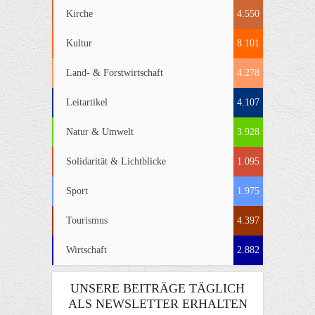
Kirche
4.550
Kultur
8.101
Land- & Forstwirtschaft
4.278
Leitartikel
4.107
Natur & Umwelt
3.928
Solidarität & Lichtblicke
1.095
Sport
1.975
Tourismus
4.397
Wirtschaft
2.882
UNSERE BEITRÄGE TÄGLICH
ALS NEWSLETTER ERHALTEN