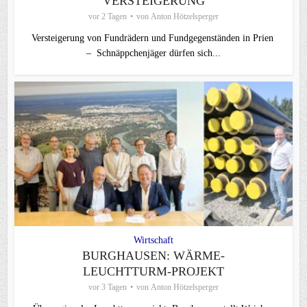
VERSTEIGERUNG
vor 2 Tagen
von
Anton Hötzelsperger
Versteigerung von Fundrädern und Fundgegenständen in Prien
– Schnäppchenjäger dürfen sich...
Wirtschaft
BURGHAUSEN: WÄRME-
LEUCHTTURM-PROJEKT
vor 3 Tagen
von
Anton Hötzelsperger