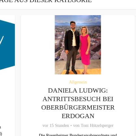
Allgemein
DANIELA LUDWIG:
ANTRITTSBESUCH BEI
OBERBÜRGERMEISTER
ERDOGAN
vor 15 Stunden
von
Toni Hötzelsperger
m
d)
Die Rosenheimer Bundestagsabgeordnete und