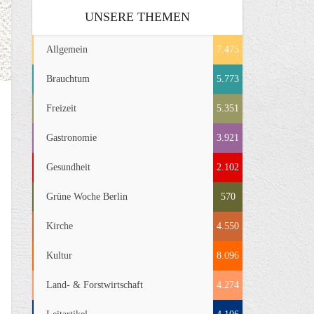
UNSERE THEMEN
Allgemein
7.475
Brauchtum
5.773
Freizeit
5.351
Gastronomie
3.921
Gesundheit
2.102
Grüne Woche Berlin
570
Kirche
4.550
Kultur
8.096
Land- & Forstwirtschaft
4.274