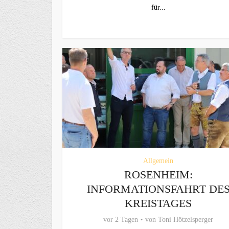
für...
Allgemein
ROSENHEIM:
INFORMATIONSFAHRT DE
KREISTAGES
vor 2 Tagen
von
Toni Hötzelsperger