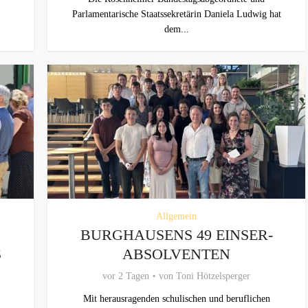
Parlamentarische Staatssekretärin Daniela Ludwig hat
dem...
Allgemein
BURGHAUSENS 49 EINSER-
S
ABSOLVENTEN
vor 2 Tagen
von
Toni Hötzelsperger
Mit herausragenden schulischen und beruflichen