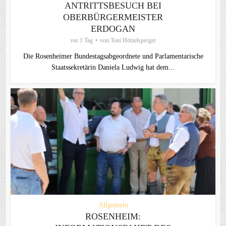
ANTRITTSBESUCH BEI
OBERBÜRGERMEISTER
ERDOGAN
vor 1 Tag
von
Toni Hötzelsperger
Die Rosenheimer Bundestagsabgeordnete und Parlamentarische
Staatssekretärin Daniela Ludwig hat dem...
Allgemein
ROSENHEIM: