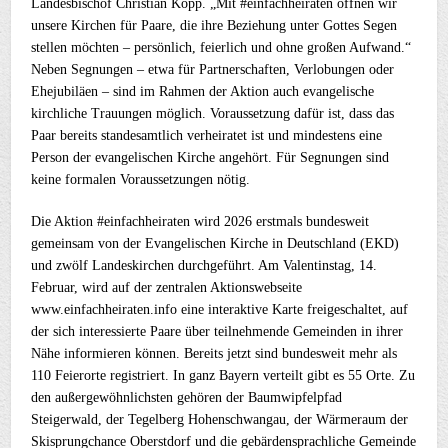
Landesbischof Christian Kopp. „Mit #einfachheiraten öffnen wir
unsere Kirchen für Paare, die ihre Beziehung unter Gottes Segen
stellen möchten – persönlich, feierlich und ohne großen Aufwand.“
Neben Segnungen – etwa für Partnerschaften, Verlobungen oder
Ehejubiläen – sind im Rahmen der Aktion auch evangelische
kirchliche Trauungen möglich. Voraussetzung dafür ist, dass das
Paar bereits standesamtlich verheiratet ist und mindestens eine
Person der evangelischen Kirche angehört. Für Segnungen sind
keine formalen Voraussetzungen nötig.
Die Aktion #einfachheiraten wird 2026 erstmals bundesweit
gemeinsam von der Evangelischen Kirche in Deutschland (EKD)
und zwölf Landeskirchen durchgeführt. Am Valentinstag, 14.
Februar, wird auf der zentralen Aktionswebseite
www.einfachheiraten.info eine interaktive Karte freigeschaltet, auf
der sich interessierte Paare über teilnehmende Gemeinden in ihrer
Nähe informieren können. Bereits jetzt sind bundesweit mehr als
110 Feierorte registriert. In ganz Bayern verteilt gibt es 55 Orte. Zu
den außergewöhnlichsten gehören der Baumwipfelpfad
Steigerwald, der Tegelberg Hohenschwangau, der Wärmeraum der
Skisprungchance Oberstdorf und die gebärdensprachliche Gemeinde