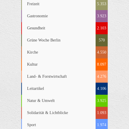
Freizeit
5.353
Gastronomie
3.923
Gesundheit
2.103
Grüne Woche Berlin
570
Kirche
4.550
Kultur
8.097
Land- & Forstwirtschaft
4.276
Leitartikel
4.106
Natur & Umwelt
3.925
Solidarität & Lichtblicke
1.093
Sport
1.974