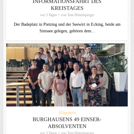
INFORMATIONSFAHRT DES
KREISTAGES
vor 3 Tagen
von
Toni Hötzelsperger
Der Badeplatz in Pietzing und der Seewirt in Ecking, beide am
Simssee gelegen, gehören dem...
Allgemein
BURGHAUSENS 49 EINSER-
ABSOLVENTEN
vor 3 Tagen
von
Toni Hötzelsperger