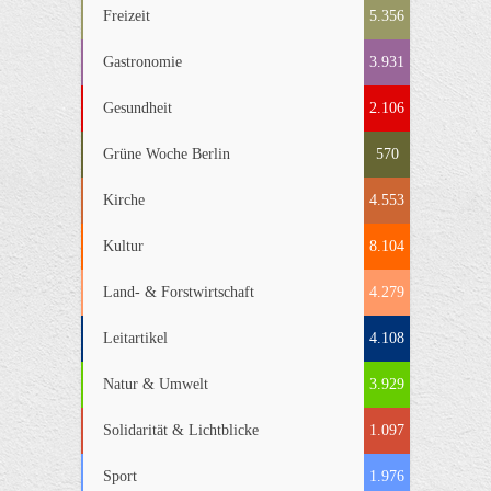
Freizeit
5.356
Gastronomie
3.931
Gesundheit
2.106
Grüne Woche Berlin
570
Kirche
4.553
Kultur
8.104
Land- & Forstwirtschaft
4.279
Leitartikel
4.108
Natur & Umwelt
3.929
Solidarität & Lichtblicke
1.097
Sport
1.976