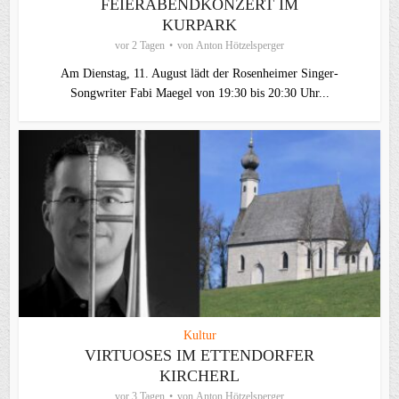
FEIERABENDKONZERT IM
KURPARK
vor 2 Tagen
von
Anton Hötzelsperger
Am Dienstag, 11. August lädt der Rosenheimer Singer-
Songwriter Fabi Maegel von 19:30 bis 20:30 Uhr...
Kultur
VIRTUOSES IM ETTENDORFER
KIRCHERL
vor 3 Tagen
von
Anton Hötzelsperger