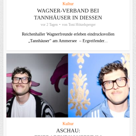
Kultur
WAGNER-VERBAND BEI
TANNHÄUSER IN DIESSEN
vor 2 Tagen
von
Toni Hötzelsperger
Reichenhaller Wagnerfreunde erleben eindrucksvollen
„Tannhäuser“ am Ammersee – Ergreifender...
Kultur
ASCHAU: