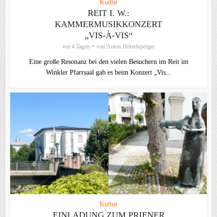
Kultur
REIT I. W.:
KAMMERMUSIKKONZERT
„VIS-À-VIS“
vor 4 Tagen
von
Anton Hötzelsperger
Eine große Resonanz bei den vielen Besuchern im Reit im
Winkler Pfarrsaal gab es beim Konzert „Vis...
Kultur
EINLADUNG ZUM PRIENER