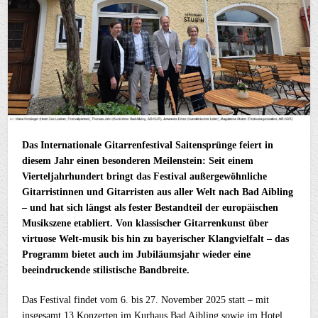
Das Internationale Gitarrenfestival Saitensprünge feiert in
diesem Jahr einen besonderen Meilenstein: Seit einem
Vierteljahrhundert bringt das Festival außergewöhnliche
Gitarristinnen und Gitarristen aus aller Welt nach Bad Aibling
– und hat sich längst als fester Bestandteil der europäischen
Musikszene etabliert. Von klassischer Gitarrenkunst über
virtuose Welt-musik bis hin zu bayerischer Klangvielfalt – das
Programm bietet auch im Jubiläumsjahr wieder eine
beeindruckende stilistische Bandbreite.
Das Festival findet vom 6. bis 27. November 2025 statt – mit
insgesamt 13 Konzerten im Kurhaus Bad Aibling sowie im Hotel