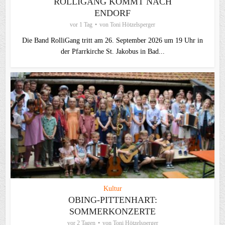
ROLLIGANG KOMMT NACH
ENDORF
vor 1 Tag
von
Toni Hötzelsperger
Die Band RolliGang tritt am 26. September 2026 um 19 Uhr in
der Pfarrkirche St. Jakobus in Bad...
Kultur
OBING-PITTENHART:
SOMMERKONZERTE
vor 2 Tagen
von
Toni Hötzelsperger