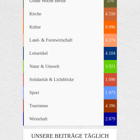
Grüne Woche Berlin
570
Kirche
4.550
Kultur
8.096
Land- & Forstwirtschaft
4.274
Leitartikel
4.104
Natur & Umwelt
3.921
Solidarität & Lichtblicke
1.090
Sport
1.973
Tourismus
4.396
Wirtschaft
2.879
UNSERE BEITRÄGE TÄGLICH