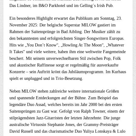
Das Lindner, im B&O Parkhotel und im Gelling´s Irish Pub.
Ein besonderes Highlight erwartet das Publikum am Sonntag, 23.
November 2025: Der belgische Superstar MILOW gastiert im
Rahmen der Saitensprünge in Bad Aibling. Der Musiker zählt zu
den bekanntesten und erfolgreichsten Singer-Songwritern Europas.
Hits wie „You Don’t Know“, „Howling At The Moon“, „Whatever
It Takes“ und viele weitere, haben ihm eine weltweite Fangemeinde
beschert. Mit seinem unverwechselbaren Stil zwischen Pop, Folk
und akustischer Raffinesse sorgt er regelmäßig für ausverkaufte
Konzerte – sein Auftritt krönt das Jubiläumsprogramm. Im Kurhaus
spielt er unplugged und in Trio-Besetzung.
Neben MILOW stehen zahlreiche weitere internationale Größen
und spannende Entdeckungen auf der Bühne. Zum Beispiel das
legendäre Duo Assad, welches bereits im Jahr 2000 bei den ersten
Saitensprüngen zu Gast war. Gefolgt von Ralph Towner, einem der
stilprägendsten Jazz-Gitarristen der letzten Jahrzehnte. Die junge
australische Virtuosin Stephanie Jones, der Grammy-Preisträger
David Russell und das charismatische Duo Yuliya Lonskaya & Lulo