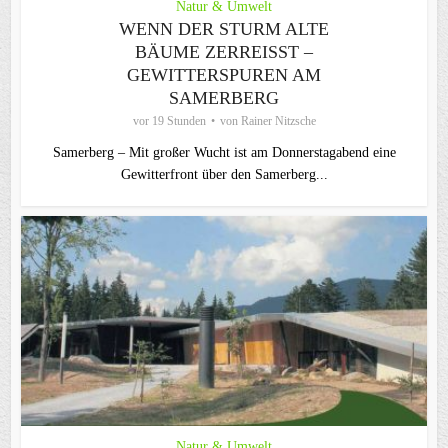
Natur & Umwelt
WENN DER STURM ALTE
BÄUME ZERREISST – G
EWITTERSPUREN AM S
AMERBERG
vor 19 Stunden
von
Rainer Nitzsche
Samerberg – Mit großer Wucht ist am Donnerstagabend eine
Gewitterfront über den Samerberg...
Natur & Umwelt