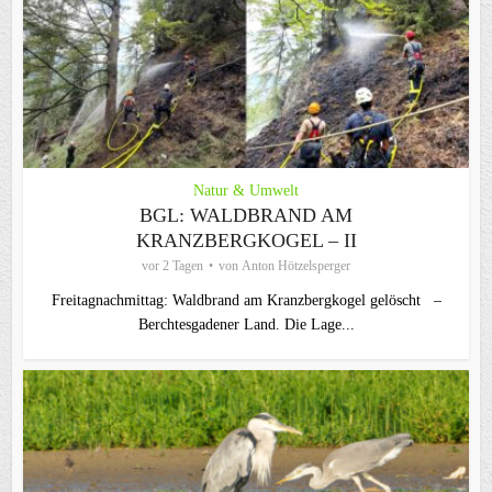
Natur & Umwelt
BGL: WALDBRAND AM
KRANZBERGKOGEL – II
vor 2 Tagen
von
Anton Hötzelsperger
Freitagnachmittag: Waldbrand am Kranzbergkogel gelöscht –
Berchtesgadener Land. Die Lage...