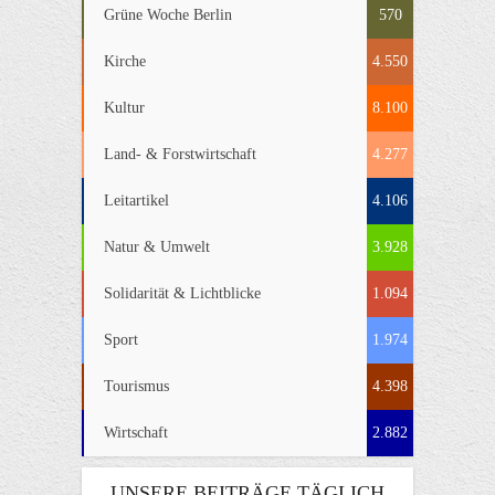
Grüne Woche Berlin
570
Kirche
4.550
Kultur
8.100
Land- & Forstwirtschaft
4.277
Leitartikel
4.106
Natur & Umwelt
3.928
Solidarität & Lichtblicke
1.094
Sport
1.974
Tourismus
4.398
Wirtschaft
2.882
UNSERE BEITRÄGE TÄGLICH