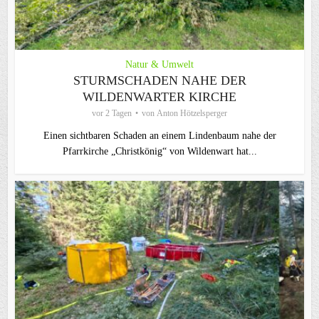
Natur & Umwelt
STURMSCHADEN NAHE DER
WILDENWARTER KIRCHE
vor 2 Tagen
von
Anton Hötzelsperger
Einen sichtbaren Schaden an einem Lindenbaum nahe der
Pfarrkirche „Christkönig“ von Wildenwart hat...