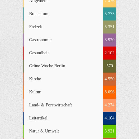
Allgemein
7.476
Brauchtum
5.773
Freizeit
5.351
Gastronomie
3.920
Gesundheit
2.102
Grüne Woche Berlin
570
Kirche
4.550
Kultur
8.096
Land- & Forstwirtschaft
4.274
Leitartikel
4.104
Natur & Umwelt
3.921