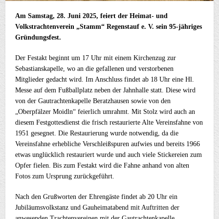
Am Samstag, 28. Juni 2025, feiert der Heimat- und
Volkstrachtenverein „Stamm“ Regenstauf e. V. sein 95-jähriges
Gründungsfest.
Der Festakt beginnt um 17 Uhr mit einem Kirchenzug zur
Sebastianskapelle, wo an die gefallenen und verstorbenen
Mitglieder gedacht wird. Im Anschluss findet ab 18 Uhr eine Hl.
Messe auf dem Fußballplatz neben der Jahnhalle statt. Diese wird
von der Gautrachtenkapelle Beratzhausen sowie von den
„Oberpfälzer Moidln“ feierlich umrahmt. Mit Stolz wird auch an
diesem Festgottesdienst die frisch restaurierte Alte Vereinsfahne von
1951 gesegnet. Die Restaurierung wurde notwendig, da die
Vereinsfahne erhebliche Verschleißspuren aufwies und bereits 1966
etwas unglücklich restauriert wurde und auch viele Stickereien zum
Opfer fielen. Bis zum Festakt wird die Fahne anhand von alten
Fotos zum Ursprung zurückgeführt.
Nach den Grußworten der Ehrengäste findet ab 20 Uhr ein
Jubiläumsvolkstanz und Gauheimatabend mit Auftritten der
anwesenden Trachtenvereinen mit der Gautrachtenkapelle