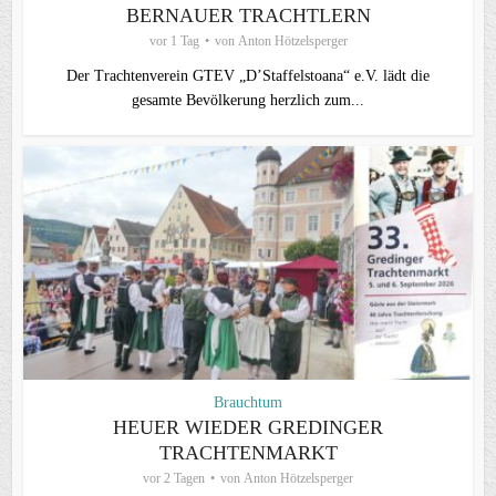
BERNAUER TRACHTLERN
vor 1 Tag
von
Anton Hötzelsperger
Der Trachtenverein GTEV „D’Staffelstoana“ e.V. lädt die
gesamte Bevölkerung herzlich zum...
Brauchtum
HEUER WIEDER GREDINGER
TRACHTENMARKT
vor 2 Tagen
von
Anton Hötzelsperger