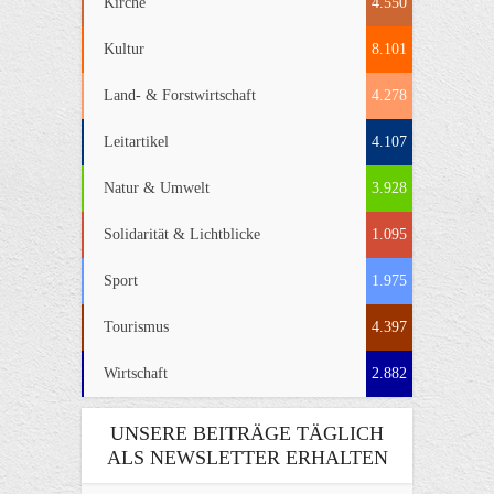
Kirche
4.550
Kultur
8.101
Land- & Forstwirtschaft
4.278
Leitartikel
4.107
Natur & Umwelt
3.928
Solidarität & Lichtblicke
1.095
Sport
1.975
Tourismus
4.397
Wirtschaft
2.882
UNSERE BEITRÄGE TÄGLICH
ALS NEWSLETTER ERHALTEN