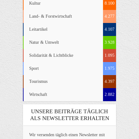
Kultur
8.100
Land- & Forstwirtschaft
4.277
Leitartikel
4.107
Natur & Umwelt
3.928
Solidarität & Lichtblicke
1.095
Sport
1.975
Tourismus
4.397
Wirtschaft
2.882
UNSERE BEITRÄGE TÄGLICH
ALS NEWSLETTER ERHALTEN
Wir versenden täglich einen Newsletter mit