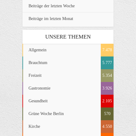
Beiträge der letzten Woche
Beiträge im letzten Monat
UNSERE THEMEN
Allgemein
7.478
Brauchtum
5.777
Freizeit
5.354
Gastronomie
3.926
Gesundheit
2.105
Grüne Woche Berlin
570
Kirche
4.550