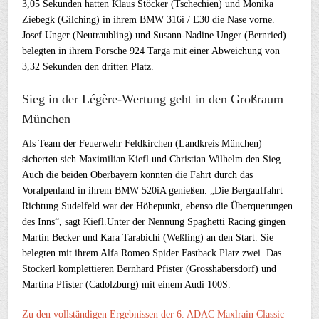
3,05 Sekunden hatten Klaus Stöcker (Tschechien) und Monika
Ziebegk (Gilching) in ihrem BMW 316i / E30 die Nase vorne.
Josef Unger (Neutraubling) und Susann-Nadine Unger (Bernried)
belegten in ihrem Porsche 924 Targa mit einer Abweichung von
3,32 Sekunden den dritten Platz.
Sieg in der Légère-Wertung geht in den Großraum
München
Als Team der Feuerwehr Feldkirchen (Landkreis München)
sicherten sich Maximilian Kiefl und Christian Wilhelm den Sieg.
Auch die beiden Oberbayern konnten die Fahrt durch das
Voralpenland in ihrem BMW 520iA genießen. „Die Bergauffahrt
Richtung Sudelfeld war der Höhepunkt, ebenso die Überquerungen
des Inns“, sagt Kiefl.Unter der Nennung Spaghetti Racing gingen
Martin Becker und Kara Tarabichi (Weßling) an den Start. Sie
belegten mit ihrem Alfa Romeo Spider Fastback Platz zwei. Das
Stockerl komplettieren Bernhard Pfister (Grosshabersdorf) und
Martina Pfister (Cadolzburg) mit einem Audi 100S.
Zu den vollständigen Ergebnissen der 6. ADAC Maxlrain Classic