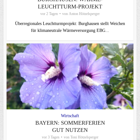
LEUCHTTURM-PROJEKT
vor 2 Tagen
von
Anton Hötzelsperger
Überregionales Leuchtturmprojekt: Burghausen stellt Weichen
für klimaneutrale Wärmeversorgung EBG...
Wirtschaft
BAYERN: SOMMERFERIEN
GUT NUTZEN
vor 3 Tagen
von
Toni Hötzelsperger