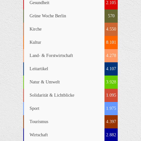
Gesundheit
2.105
Grüne Woche Berlin
570
Kirche
4.550
Kultur
8.101
Land- & Forstwirtschaft
4.278
Leitartikel
4.107
Natur & Umwelt
3.928
Solidarität & Lichtblicke
1.095
Sport
1.975
Tourismus
4.397
Wirtschaft
2.882