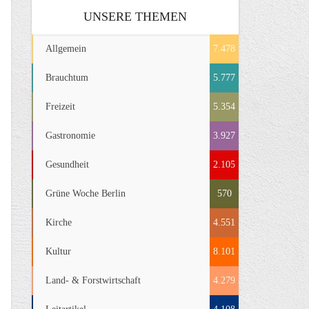
UNSERE THEMEN
Allgemein
7.478
Brauchtum
5.777
Freizeit
5.354
Gastronomie
3.927
Gesundheit
2.105
Grüne Woche Berlin
570
Kirche
4.551
Kultur
8.101
Land- & Forstwirtschaft
4.279