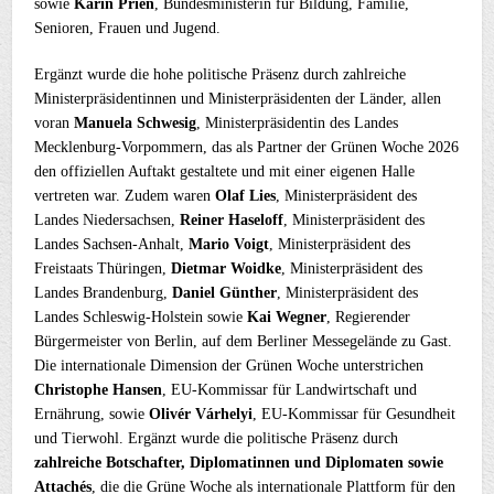
sowie
Karin Prien
, Bundesministerin für Bildung, Familie,
Senioren, Frauen und Jugend.
Ergänzt wurde die hohe politische Präsenz durch zahlreiche
Ministerpräsidentinnen und Ministerpräsidenten der Länder, allen
voran
Manuela Schwesig
, Ministerpräsidentin des Landes
Mecklenburg-Vorpommern, das als Partner der Grünen Woche 2026
den offiziellen Auftakt gestaltete und mit einer eigenen Halle
vertreten war. Zudem waren
Olaf Lies
, Ministerpräsident des
Landes Niedersachsen,
Reiner Haseloff
, Ministerpräsident des
Landes Sachsen-Anhalt,
Mario Voigt
, Ministerpräsident des
Freistaats Thüringen,
Dietmar Woidke
, Ministerpräsident des
Landes Brandenburg,
Daniel Günther
, Ministerpräsident des
Landes Schleswig-Holstein sowie
Kai Wegner
, Regierender
Bürgermeister von Berlin, auf dem Berliner Messegelände zu Gast.
Die internationale Dimension der Grünen Woche unterstrichen
Christophe Hansen
, EU-Kommissar für Landwirtschaft und
Ernährung, sowie
Olivér Várhelyi
, EU-Kommissar für Gesundheit
und Tierwohl. Ergänzt wurde die politische Präsenz durch
zahlreiche Botschafter, Diplomatinnen und Diplomaten sowie
Attachés
, die die Grüne Woche als internationale Plattform für den