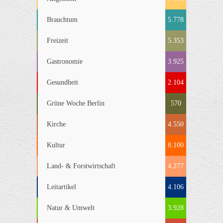
Brauchtum
5.778
Freizeit
5.353
Gastronomie
3.925
Gesundheit
2.104
Grüne Woche Berlin
570
Kirche
4.550
Kultur
8.100
Land- & Forstwirtschaft
4.277
Leitartikel
4.106
Natur & Umwelt
3.928