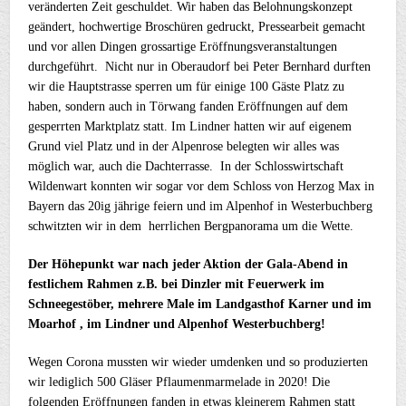
veränderten Zeit geschuldet. Wir haben das Belohnungskonzept
geändert, hochwertige Broschüren gedruckt, Pressearbeit gemacht
und vor allen Dingen grossartige Eröffnungsveranstaltungen
durchgeführt. Nicht nur in Oberaudorf bei Peter Bernhard durften
wir die Hauptstrasse sperren um für einige 100 Gäste Platz zu
haben, sondern auch in Törwang fanden Eröffnungen auf dem
gesperrten Marktplatz statt. Im Lindner hatten wir auf eigenem
Grund viel Platz und in der Alpenrose belegten wir alles was
möglich war, auch die Dachterrasse. In der Schlosswirtschaft
Wildenwart konnten wir sogar vor dem Schloss von Herzog Max in
Bayern das 20ig jährige feiern und im Alpenhof in Westerbuchberg
schwitzten wir in dem herrlichen Bergpanorama um die Wette.
Der Höhepunkt war nach jeder Aktion der Gala-Abend in
festlichem Rahmen z.B. bei Dinzler mit Feuerwerk im
Schneegestöber, mehrere Male im Landgasthof Karner und im
Moarhof , im Lindner und Alpenhof Westerbuchberg!
Wegen Corona mussten wir wieder umdenken und so produzierten
wir lediglich 500 Gläser Pflaumenmarmelade in 2020! Die
folgenden Eröffnungen fanden in etwas kleinerem Rahmen statt