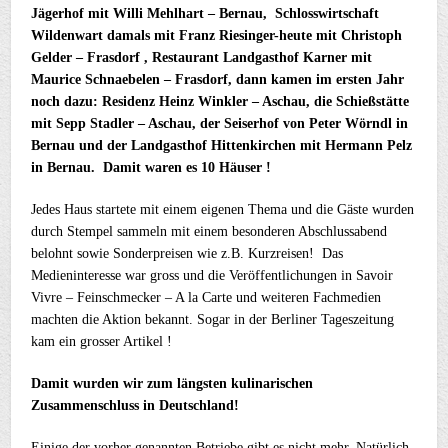
Jägerhof mit Willi Mehlhart – Bernau, Schlosswirtschaft
Wildenwart damals mit Franz Riesinger-heute mit Christoph
Gelder – Frasdorf , Restaurant Landgasthof Karner mit
Maurice Schnaebelen – Frasdorf, dann kamen im ersten Jahr
noch dazu: Residenz Heinz Winkler – Aschau, die Schießstätte
mit Sepp Stadler – Aschau, der Seiserhof von Peter Wörndl in
Bernau und der Landgasthof Hittenkirchen mit Hermann Pelz
in Bernau. Damit waren es 10 Häuser !
Jedes Haus startete mit einem eigenen Thema und die Gäste wurden
durch Stempel sammeln mit einem besonderen Abschlussabend
belohnt sowie Sonderpreisen wie z.B. Kurzreisen! Das
Medieninteresse war gross und die Veröffentlichungen in Savoir
Vivre – Feinschmecker – A la Carte und weiteren Fachmedien
machten die Aktion bekannt. Sogar in der Berliner Tageszeitung
kam ein grosser Artikel !
Damit wurden wir zum längsten kulinarischen
Zusammenschluss in Deutschland!
Einige der vorher genannten Betriebe gibt es nicht mehr. Natürlich