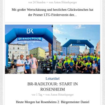
vor 24 Stunden
von
Anton Hötzelsperger
Mit großer Wertschätzung und herzlichen Glückwünschen hat
der Priener LTG‑Förderverein den...
Leitartikel
BR-RADLTOUR: START IN
ROSENHEIM
vor 1 Tag
von
Anton Hötzelsperger
Heute Morgen hat Rosenheims 2. Bürgermeister Daniel