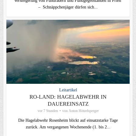
Versteigerung von Fundrädern und Fundgegenständen in Prien
– Schnäppchenjäger dürfen sich...
Leitartikel
RO-LAND: HAGELABWEHR IN
DAUEREINSATZ
vor 7 Stunden
von
Anton Hötzelsperger
Die Hagelabwehr Rosenheim blickt auf einsatzstarke Tage
zurück. Am vergangenen Wochenende (1. bis 2...