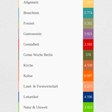
Allgemein
7.478
Brauchtum
5.774
Freizeit
5.352
Gastronomie
3.921
Gesundheit
2.102
Grüne Woche Berlin
570
Kirche
4.550
Kultur
8.097
Land- & Forstwirtschaft
4.275
Leitartikel
4.106
Natur & Umwelt
3.923