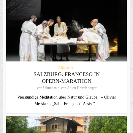
Allgemein
SALZBURG: FRANCESO IN
OPERN-MARATHON
vor 5 Stunden
von
Anton Hötzelsperger
Vierstündige Meditation über Natur und Glaube – Olivier
Messiaens „Saint François d‘Assise“...