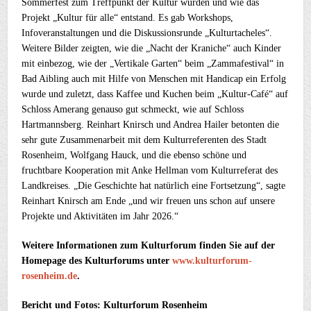
Sommerfest zum Treffpunkt der Kultur wurden und wie das
Projekt „Kultur für alle“ entstand. Es gab Workshops,
Infoveranstaltungen und die Diskussionsrunde „Kulturtacheles“.
Weitere Bilder zeigten, wie die „Nacht der Kraniche“ auch Kinder
mit einbezog, wie der „Vertikale Garten“ beim „Zammafestival“ in
Bad Aibling auch mit Hilfe von Menschen mit Handicap ein Erfolg
wurde und zuletzt, dass Kaffee und Kuchen beim „Kultur-Café“ auf
Schloss Amerang genauso gut schmeckt, wie auf Schloss
Hartmannsberg. Reinhart Knirsch und Andrea Hailer betonten die
sehr gute Zusammenarbeit mit dem Kulturreferenten des Stadt
Rosenheim, Wolfgang Hauck, und die ebenso schöne und
fruchtbare Kooperation mit Anke Hellman vom Kulturreferat des
Landkreises. „Die Geschichte hat natürlich eine Fortsetzung“, sagte
Reinhart Knirsch am Ende „und wir freuen uns schon auf unsere
Projekte und Aktivitäten im Jahr 2026.“
Weitere Informationen zum Kulturforum finden Sie auf der
Homepage des Kulturforums unter
www.kulturforum-
rosenheim.de
.
Bericht und Fotos: Kulturforum Rosenheim