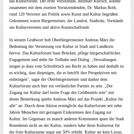
das Kulturforum. Der erste Vorsitzende, Reinhart Knirsch, konnte
zusammen mit dem zweiten Vorsitzendenden, Dr. Markus Roth,
rund 120 Vertreter aus Politik sowie Kunst und Kultur begrüßen.
Gekommen waren Bürgermeister, der Landrat, Stadträte, Vorstände
aus Kulturvereinen und aktive Kunstschaffende.
In seinem Grußwort hob Oberbürgermeister Andreas März die
Bedeutung der Vernetzung von Kultur in Stadt und Landkreis
hervor. Das Kulturforum baue Brücken, pflege bürgerschaftliches
Engagement und stehe für Teilhabe und Dialog. „Verwaltungen
neigen ja dazu vom Schreibtisch aus Recht zu haben und deshalb ist
es wichtig, dass diejenigen, die es betrifft ihre Perspektiven mit
einbringen“, sagte der Oberbürgermeister und dankte dem
Kulturforum auch hier ein verlässlicher Partner zu sein. „Der
Zugang zur Kultur darf keine Frage des Geldbeutels sein“ mit
dieser Bemerkung spielte Andreas März auf das Projekt „Kultur für
alle“ an. Durch diese Aktion ermöglicht das Kulturforum seit zehn
Jahren Menschen mit geringem Einkommen den Zugang zur
Kultur. Im Gegensatz zu manch anderen Kommunen spare die Stadt
Rosenheim nicht an der Kultur, sondern habe ihren Kulturetat für
die freie Kulturszene sogar um 50% erhöht. Kultur sei kein Luxus,