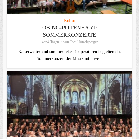
Kultur
OBING-PITTENHART:
SOMMERKONZERTE
vor 4 Tagen
von
Toni Hötzelsperger
Kaiserwetter und sommerliche Temperaturen begleiten das
Sommerkonzert der Musikinitiative...