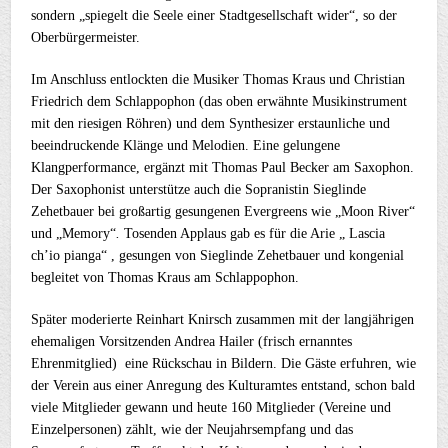
sondern „spiegelt die Seele einer Stadtgesellschaft wider“, so der
Oberbürgermeister.
Im Anschluss entlockten die Musiker Thomas Kraus und Christian
Friedrich dem Schlappophon (das oben erwähnte Musikinstrument
mit den riesigen Röhren) und dem Synthesizer erstaunliche und
beeindruckende Klänge und Melodien. Eine gelungene
Klangperformance, ergänzt mit Thomas Paul Becker am Saxophon.
Der Saxophonist unterstütze auch die Sopranistin Sieglinde
Zehetbauer bei großartig gesungenen Evergreens wie „Moon River“
und „Memory“
.
Tosenden Applaus gab es für die Arie „ Lascia
ch’io pianga“ , gesungen von Sieglinde Zehetbauer und kongenial
begleitet von Thomas Kraus am Schlappophon.
Später moderierte Reinhart Knirsch zusammen mit der langjährigen
ehemaligen Vorsitzenden Andrea Hailer (frisch ernanntes
Ehrenmitglied) eine Rückschau in Bildern. Die Gäste erfuhren, wie
der Verein aus einer Anregung des Kulturamtes entstand, schon bald
viele Mitglieder gewann und heute 160 Mitglieder (Vereine und
Einzelpersonen) zählt, wie der Neujahrsempfang und das