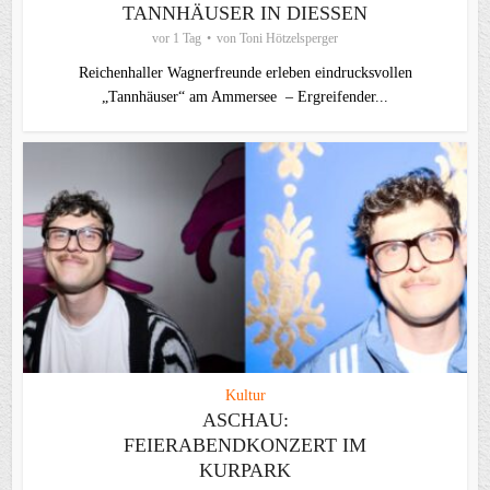
TANNHÄUSER IN DIESSEN
vor 1 Tag
von
Toni Hötzelsperger
Reichenhaller Wagnerfreunde erleben eindrucksvollen
„Tannhäuser“ am Ammersee – Ergreifender...
Kultur
ASCHAU:
FEIERABENDKONZERT IM
KURPARK