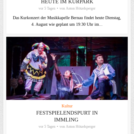
HEUTE IM KURPARK
vor 5 Tagen
von
Anton Hötzelsperger
Das Kurkonzert der Musikkapelle Bernau findet heute Dienstag,
4. August wie geplant um 19:30 Uhr im...
Kultur
FESTSPIELENDSPURT IN
IMMLING
vor 5 Tagen
von
Anton Hötzelsperger