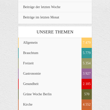
Beiträge der letzten Woche
Beiträge im letzten Monat
UNSERE THEMEN
Allgemein
7.479
Brauchtum
5.779
Freizeit
5.354
Gastronomie
3.927
Gesundheit
2.105
Grüne Woche Berlin
570
Kirche
4.552