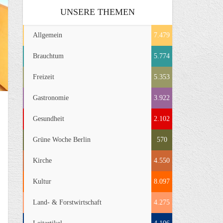
UNSERE THEMEN
Allgemein
7.479
Brauchtum
5.774
Freizeit
5.353
Gastronomie
3.922
Gesundheit
2.102
Grüne Woche Berlin
570
Kirche
4.550
Kultur
8.097
Land- & Forstwirtschaft
4.275