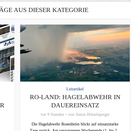
ÄGE AUS DIESER KATEGORIE
Leitartikel
RO-LAND: HAGELABWEHR IN
ER
DAUEREINSATZ
vor 9 Stunden
von
Anton Hötzelsperger
Die Hagelabwehr Rosenheim blickt auf einsatzstarke
Tage zurück. Am vergangenen Wochenende (1. bis 2...