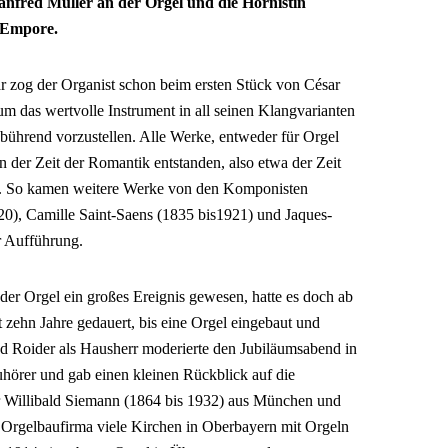
nfred Müller an der Orgel und die Hornistin
 Empore.
ar zog der Organist schon beim ersten Stück von César
um das wertvolle Instrument in all seinen Klangvarianten
gebührend vorzustellen. Alle Werke, entweder für Orgel
n der Zeit der Romantik entstanden, also etwa der Zeit
s. So kamen weitere Werke von den Komponisten
0), Camille Saint-Saens (1835 bis1921) und Jaques-
r Aufführung.
der Orgel ein großes Ereignis gewesen, hatte es doch ab
t zehn Jahre gedauert, bis eine Orgel eingebaut und
ad Roider als Hausherr moderierte den Jubiläumsabend in
Zuhörer und gab einen kleinen Rückblick auf die
r Willibald Siemann (1864 bis 1932) aus München und
 Orgelbaufirma viele Kirchen in Oberbayern mit Orgeln