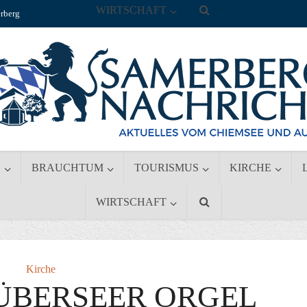
WIRTSCHAFT
rberg
S
BRAUCHTUM
TOURISMUS
KIRCHE
WIRTSCHAFT
Kirche
 ÜBERSEER ORGEL