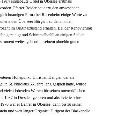
ie 1914 eingebaute Orgel in Übersee erstmals
t worden. Pfarrer Roider bat dazu den anwesenden
 gleichnamigen Firma bei Rosenheim einige Worte zu
ulierte den Überseer Bürgern zu dem „tollen
Prozent im Originalzustand erhalten. Bei der Renovierung
eifen gereinigt und Schimmelbefall an einigen Stellen
nstrument weitestgehend in seinem ohnehin guten
iteren Höhepunkt. Christian Dengler, der als
l in St. Nikolaus 55 Jahre lang gespielt hatte, wurde
d vielen lobenden Worten für seinen unermüdlichen
de 1937 in Dresden geboren und absolvierte seine
1970 war er Lehrer in Übersee, dann bis zu seiner
tein und weit länger Organist, Dirigent der Blaskapelle