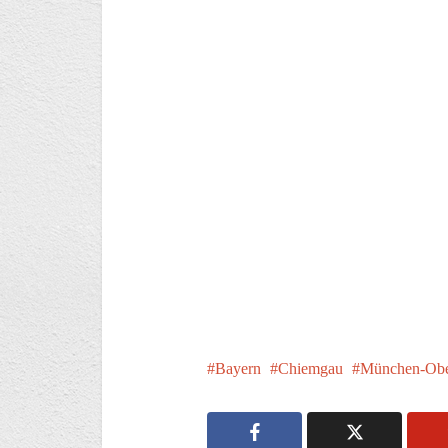
Bayern
Chiemgau
München-Obe