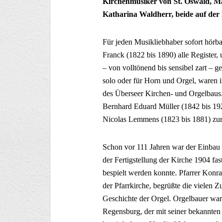
Kirchenmusiker von St. Oswald, Ma
Katharina Waldherr, beide auf der
Für jeden Musikliebhaber sofort hörb
Franck (1822 bis 1890) alle Register, 
– von volltönend bis sensibel zart – 
solo oder für Horn und Orgel, waren i
des Überseer Kirchen- und Orgelbau
Bernhard Eduard Müller (1842 bis 192
Nicolas Lemmens (1823 bis 1881) zu
Schon vor 111 Jahren war der Einbau 
der Fertigstellung der Kirche 1904 fas
bespielt werden konnte. Pfarrer Konr
der Pfarrkirche, begrüßte die vielen 
Geschichte der Orgel. Orgelbauer wa
Regensburg, der mit seiner bekannten