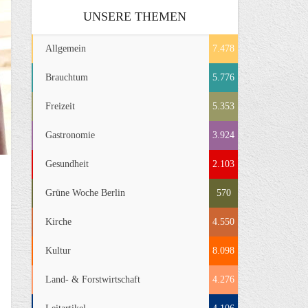
UNSERE THEMEN
Allgemein
7.478
Brauchtum
5.776
Freizeit
5.353
Gastronomie
3.924
Gesundheit
2.103
Grüne Woche Berlin
570
Kirche
4.550
Kultur
8.098
Land- & Forstwirtschaft
4.276