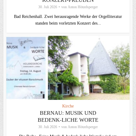
KONZERT-FREUDEN
30. Juli 2026
von
Anton Hötzelsperger
Bad Reichenhall. Zwei herausragende Werke der Orgelliteratur
standen beim vorletzten Konzert des...
Kirche
BERNAU: MUSIK UND
BEDENK-LICHE WORTE
30. Juli 2026
von
Anton Hötzelsperger