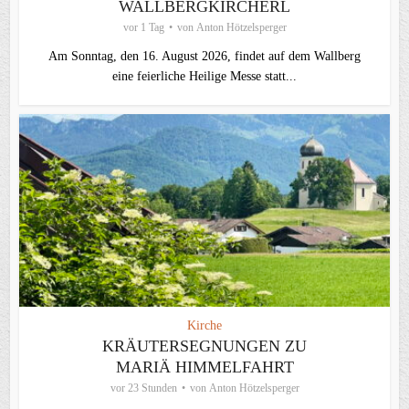
WALLBERGKIRCHERL
vor 1 Tag
von
Anton Hötzelsperger
Am Sonntag, den 16. August 2026, findet auf dem Wallberg
eine feierliche Heilige Messe statt...
Kirche
KRÄUTERSEGNUNGEN ZU
MARIÄ HIMMELFAHRT
vor 23 Stunden
von
Anton Hötzelsperger