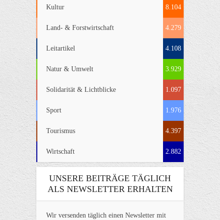
Kultur
8.104
Land- & Forstwirtschaft
4.279
Leitartikel
4.108
Natur & Umwelt
3.929
Solidarität & Lichtblicke
1.097
Sport
1.976
Tourismus
4.397
Wirtschaft
2.882
UNSERE BEITRÄGE TÄGLICH
ALS NEWSLETTER ERHALTEN
Wir versenden täglich einen Newsletter mit