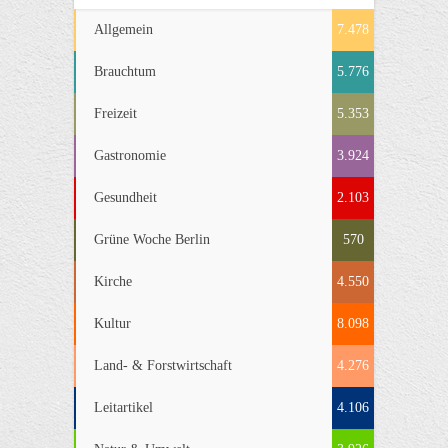
Allgemein
7.478
Brauchtum
5.776
Freizeit
5.353
Gastronomie
3.924
Gesundheit
2.103
Grüne Woche Berlin
570
Kirche
4.550
Kultur
8.098
Land- & Forstwirtschaft
4.276
Leitartikel
4.106