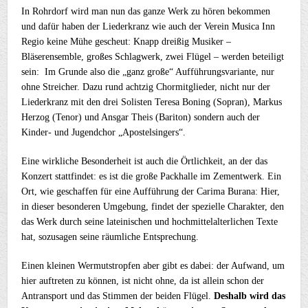
In Rohrdorf wird man nun das ganze Werk zu hören bekommen
und dafür haben der Liederkranz wie auch der Verein Musica Inn
Regio keine Mühe gescheut: Knapp dreißig Musiker –
Bläserensemble, großes Schlagwerk, zwei Flügel – werden beteiligt
sein: Im Grunde also die „ganz große“ Aufführungsvariante, nur
ohne Streicher. Dazu rund achtzig Chormitglieder, nicht nur der
Liederkranz mit den drei Solisten Teresa Boning (Sopran), Markus
Herzog (Tenor) und Ansgar Theis (Bariton) sondern auch der
Kinder- und Jugendchor „Apostelsingers“.
Eine wirkliche Besonderheit ist auch die Örtlichkeit, an der das
Konzert stattfindet: es ist die große Packhalle im Zementwerk. Ein
Ort, wie geschaffen für eine Aufführung der Carima Burana: Hier,
in dieser besonderen Umgebung, findet der spezielle Charakter, den
das Werk durch seine lateinischen und hochmittelalterlichen Texte
hat, sozusagen seine räumliche Entsprechung.
Einen kleinen Wermutstropfen aber gibt es dabei: der Aufwand, um
hier auftreten zu können, ist nicht ohne, da ist allein schon der
Antransport und das Stimmen der beiden Flügel.
Deshalb wird das