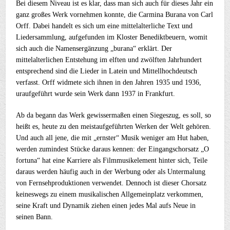
Bei diesem Niveau ist es klar, dass man sich auch für dieses Jahr ein
ganz großes Werk vornehmen konnte, die Carmina Burana von Carl
Orff. Dabei handelt es sich um eine mittelalterliche Text und
Liedersammlung, aufgefunden im Kloster Benediktbeuern, womit
sich auch die Namensergänzung „burana“ erklärt. Der
mittelalterlichen Entstehung im elften und zwölften Jahrhundert
entsprechend sind die Lieder in Latein und Mittellhochdeutsch
verfasst. Orff widmete sich ihnen in den Jahren 1935 und 1936,
uraufgeführt wurde sein Werk dann 1937 in Frankfurt.
Ab da begann das Werk gewissermaßen einen Siegeszug, es soll, so
heißt es, heute zu den meistaufgeführten Werken der Welt gehören.
Und auch all jene, die mit „ernster“ Musik weniger am Hut haben,
werden zumindest Stücke daraus kennen: der Eingangschorsatz „O
fortuna“ hat eine Karriere als Filmmusikelement hinter sich, Teile
daraus werden häufig auch in der Werbung oder als Untermalung
von Fernsehproduktionen verwendet. Dennoch ist dieser Chorsatz
keineswegs zu einem musikalischen Allgemeinplatz verkommen,
seine Kraft und Dynamik ziehen einen jedes Mal aufs Neue in
seinen Bann.