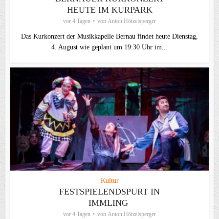
HEUTE IM KURPARK
vor 4 Tagen
von
Anton Hötzelsperger
Das Kurkonzert der Musikkapelle Bernau findet heute Dienstag,
4. August wie geplant um 19:30 Uhr im...
Kultur
FESTSPIELENDSPURT IN
IMMLING
vor 4 Tagen
von
Anton Hötzelsperger