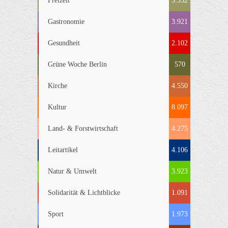
Freizeit
5.352
Gastronomie
3.921
Gesundheit
2.102
Grüne Woche Berlin
570
Kirche
4.550
Kultur
8.097
Land- & Forstwirtschaft
4.275
Leitartikel
4.106
Natur & Umwelt
3.923
Solidarität & Lichtblicke
1.091
Sport
1.973