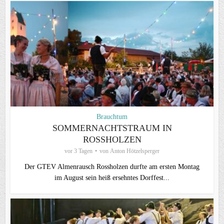
Brauchtum
SOMMERNACHTSTRAUM IN
ROSSHOLZEN
vor 3 Tagen
von
Anton Hötzelsperger
Der GTEV Almenrausch Rossholzen durfte am ersten Montag
im August sein heiß ersehntes Dorffest...