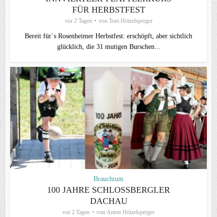
FÜR HERBSTFEST
vor 2 Tagen
von
Toni Hötzelsperger
Bereit für`s Rosenheimer Herbstfest: erschöpft, aber sichtlich
glücklich, die 31 mutigen Burschen...
Brauchtum
100 JAHRE SCHLOSSBERGLER D
ACHAU
vor 2 Tagen
von
Anton Hötzelsperger