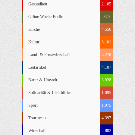
Gesundheit
2.105
Grüne Woche Berlin
570
Kirche
4.550
Kultur
8.101
Land- & Forstwirtschaft
4.278
Leitartikel
4.107
Natur & Umwelt
3.928
Solidarität & Lichtblicke
1.095
Sport
1.975
Tourismus
4.397
Wirtschaft
2.882