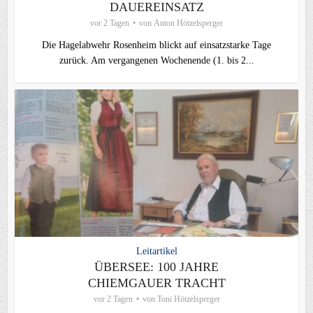
DAUEREINSATZ
vor 2 Tagen
von
Anton Hötzelsperger
Die Hagelabwehr Rosenheim blickt auf einsatzstarke Tage
zurück. Am vergangenen Wochenende (1. bis 2...
Leitartikel
ÜBERSEE: 100 JAHRE
CHIEMGAUER TRACHT
vor 2 Tagen
von
Toni Hötzelsperger