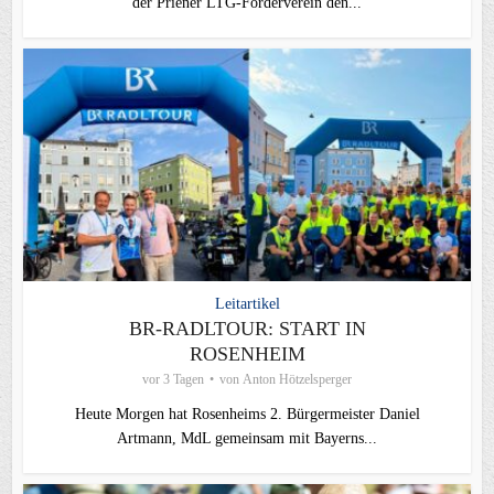
der Priener LTG‑Förderverein den...
Leitartikel
BR-RADLTOUR: START IN
ROSENHEIM
vor 3 Tagen
von
Anton Hötzelsperger
Heute Morgen hat Rosenheims 2. Bürgermeister Daniel
Artmann, MdL gemeinsam mit Bayerns...