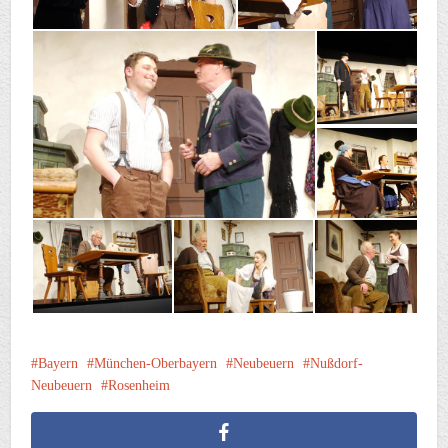
Bayern
München-Oberbayern
Neubeuern
Nußdorf-
Neubeuern
Rosenheim