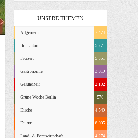
UNSERE THEMEN
Allgemein
7.474
Brauchtum
5.771
Freizeit
5.351
Gastronomie
3.919
Gesundheit
2.102
Grüne Woche Berlin
570
Kirche
4.549
Kultur
8.095
Land- & Forstwirtschaft
4.274